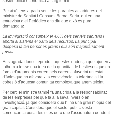
sostenibilitat econòmica a llarg termini.
Per això, ens agrada sentir les paraules aclaridores del
ministre de Sanitat i Consum, Bernat Soria, qui en una
entrevista a el Periódico ens diu que això és pura
demagògia:
La immigració consumeix el 4,6% dels serveis sanitaris i
aporta al sistema el 6,6% dels recursos. La principal
despesa la fan persones grans i ells són majoritàriament
joves.
Ens agrada doncs reproduir aquestes dades ja que ajuden a
tothom a fer-se una idea de la quantitat de bestieses que en
forma d'arguments corren pels carrers, afavorint un estat
d'ànim que no afavoreix la convivència, la tolerància i la
cohesió d'aquesta comunitat complexa que anem teixint.
Per cert, el ministre també fa una crida a la responsabilitat
de les empreses pel que fa a la seva inversió en
investigació, ja que considera que hi ha una gran miopia del
gran capital. Considera que el sector públic s'està
començant a posar les piles però que l'assignatura pendent