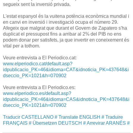
segueix sent la inversió privada.
L'estat espanyol és la vuitena potència econòmica mundial i
en canvi en inversió i investigació ocupa el número 29.
Afegeix que malgrat que durant el Govern de Zapatero s'ha
duplicat el pressupost fins a arribar al 2% del PIB no ens
podem donar per satisfets, ja que invertir en coneixement és
vital per a tothom.
Veure entrevista a El Periodico.cat:
www.elperiodico.cat/default.asp?
idpublicacio_PK=46&idioma=CAT&idnoticia_PK=437648&i
dseccio_PK=1021&h=070902
Veure entrevista a El Periodico.es:
www.elperiodico.es/default.asp?
idpublicacio_PK=46&idioma=CAS&idnoticia_PK=437648&i
dseccio_PK=1021&h=070902
Traducir CASTELLANO #
Translate ENGLISH #
Traduire
FRANÇAIS #
Übersetzen DEUTSCH #
Arrevirar ARANÉS #