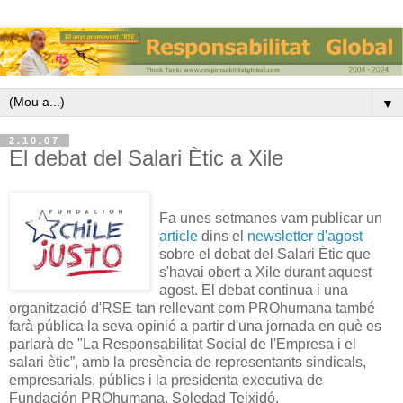
▼
2.10.07
El debat del Salari Ètic a Xile
Fa unes setmanes vam publicar un
article
dins el
newsletter d'agost
sobre el debat del Salari Ètic que
s'havai obert a Xile durant aquest
agost. El debat continua i una
organització d'RSE tan rellevant com PROhumana també
farà pública la seva opinió a partir d'una jornada en què es
parlarà de "La Responsabilitat Social de l'Empresa i el
salari ètic”, amb la presència de representants sindicals,
empresarials, públics i la presidenta executiva de
Fundación PROhumana, Soledad Teixidó.