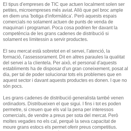
El tipus d'empreses de TIC que actuen localment solen ser
petites, microempreses més aviat. Allò que pel broc ample
en diem una 'botiga d'informàtica'. Però aquests espais
comercials no solament actuen de punts de venda de
maquinari i programari. Poca cosa podrien fer davant la
competència de les grans cadenes de distribució si
solament es limitessin a servir productes.
El seu mercat està sobretot en el servei, l'atenció, la
formació, l'assessorament. Dit en altres paraules la qualitat
del servei a la clientela. Per això, el personal d'aquests
establiments ha de disposar d'un gran coneixement, posat al
dia, per tal de poder solucionar tots els problemes que en
aquest sector i davant aquests productes es donen. I que no
són pocs.
Les grans cadenes de distribució generalista també venen
ordinadors. Distribueixen el que sigui. I fins i tot es poden
permetre, si creuen que els val la pena per interessos
comercials, de vendre a preus per sota del mercat. Però
moltes vegades no els cal, perquè la seva capacitat de
moure grans estocs els permet oferir preus competitius.