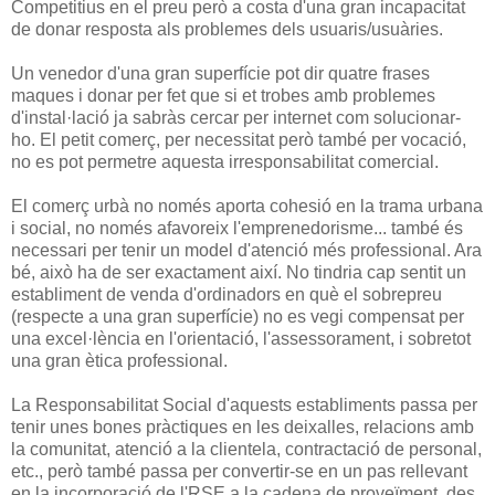
Competitius en el preu però a costa d'una gran incapacitat
de donar resposta als problemes dels usuaris/usuàries.
Un venedor d'una gran superfície pot dir quatre frases
maques i donar per fet que si et trobes amb problemes
d'instal·lació ja sabràs cercar per internet com solucionar-
ho. El petit comerç, per necessitat però també per vocació,
no es pot permetre aquesta irresponsabilitat comercial.
El comerç urbà no només aporta cohesió en la trama urbana
i social, no només afavoreix l'emprenedorisme... també és
necessari per tenir un model d'atenció més professional. Ara
bé, això ha de ser exactament així. No tindria cap sentit un
establiment de venda d'ordinadors en què el sobrepreu
(respecte a una gran superfície) no es vegi compensat per
una excel·lència en l'orientació, l'assessorament, i sobretot
una gran ètica professional.
La Responsabilitat Social d'aquests establiments passa per
tenir unes bones pràctiques en les deixalles, relacions amb
la comunitat, atenció a la clientela, contractació de personal,
etc., però també passa per convertir-se en un pas rellevant
en la incorporació de l'RSE a la cadena de proveïment, des