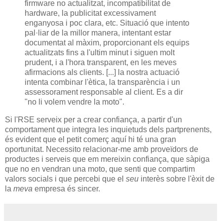
firmware no actualitzat, incompatibilitat de
hardware, la publicitat excessivament
enganyosa i poc clara, etc. Situació que intento
pal·liar de la millor manera, intentant estar
documentat al màxim, proporcionant els equips
actualitzats fins a l'ultim minut i siguen molt
prudent, i a l'hora transparent, en les meves
afirmacions als clients. [...] la nostra actuació
intenta combinar l'ètica, la transparència i un
assessorament responsable al client. Es a dir
"no li volem vendre la moto".
Si l'RSE serveix per a crear confiança, a partir d'un
comportament que integra les inquietuds dels partprenents,
és evident que el petit comerç aquí hi té una gran
oportunitat. Necessito relacionar-me amb proveïdors de
productes i serveis que em mereixin confiança, que sàpiga
que no en vendran una moto, que senti que compartim
valors socials i que percebi que el
seu
interès sobre l'èxit de
la
meva
empresa és sincer.