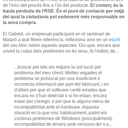
de l'inici del procés fins a l'ús del producte.
El comerç és la
baula perduda de l'RSE
.
És el punt de contacte per mitjà
del qual la ciutadania pot esdevenir més responsable en
la seva compra.
El Gabriel, un empresari participant en el seminari de
Mataró a què féiem referència, reflexiona avui en un
escrit
del seu bloc sobre aquests aspectes. Diu que, encara que
sovint la culpa dels problemes no és seva, fa l'esforç de...
...buscar per tots els mitjans la sol·lució pel
problema del meu client. Moltes vegades el
problema ve provocat per una insuficient o
incorrecta informació per part del fabricant, i en
d'altres per que el software conté errades que
encara no s'han detectat o si ho estan, encara
estan per corregir, o per que te alguna mena de
incompatibilitat amb el hardware. Aquesta
situació es la que visc habitualment, patint els
continus problemes de Windows (principalment),
incompatibilitat de drivers amb versions del s.o.,