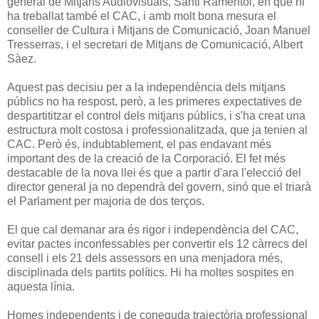
general de Mitjans Audiovisuals, Santi Ramentol, en què hi
ha treballat també el CAC, i amb molt bona mesura el
conseller de Cultura i Mitjans de Comunicació, Joan Manuel
Tresserras, i el secretari de Mitjans de Comunicació, Albert
Sàez.
Aquest pas decisiu per a la independència dels mitjans
públics no ha respost, però, a les primeres expectatives de
despartititzar el control dels mitjans públics, i s'ha creat una
estructura molt costosa i professionalitzada, que ja tenien al
CAC. Però és, indubtablement, el pas endavant més
important des de la creació de la Corporació. El fet més
destacable de la nova llei és que a partir d'ara l'elecció del
director general ja no dependrà del govern, sinó que el triarà
el Parlament per majoria de dos terços.
El que cal demanar ara és rigor i independència del CAC,
evitar pactes inconfessables per convertir els 12 càrrecs del
consell i els 21 dels assessors en una menjadora més,
disciplinada dels partits polítics. Hi ha moltes sospites en
aquesta línia.
Homes independents i de coneguda trajectòria professional