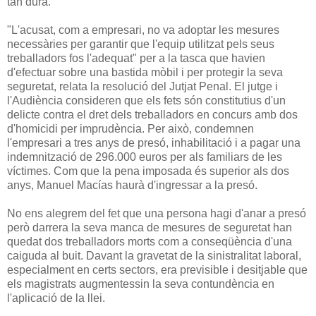
tan dura.
"L'acusat, com a empresari, no va adoptar les mesures
necessàries per garantir que l'equip utilitzat pels seus
treballadors fos l'adequat" per a la tasca que havien
d'efectuar sobre una bastida mòbil i per protegir la seva
seguretat, relata la resolució del Jutjat Penal. El jutge i
l'Audiència consideren que els fets són constitutius d'un
delicte contra el dret dels treballadors en concurs amb dos
d'homicidi per imprudència. Per això, condemnen
l'empresari a tres anys de presó, inhabilitació i a pagar una
indemnització de 296.000 euros per als familiars de les
víctimes. Com que la pena imposada és superior als dos
anys, Manuel Macías haurà d'ingressar a la presó.
No ens alegrem del fet que una persona hagi d'anar a presó
però darrera la seva manca de mesures de seguretat han
quedat dos treballadors morts com a conseqüència d'una
caiguda al buit. Davant la gravetat de la sinistralitat laboral,
especialment en certs sectors, era previsible i desitjable que
els magistrats augmentessin la seva contundència en
l'aplicació de la llei.