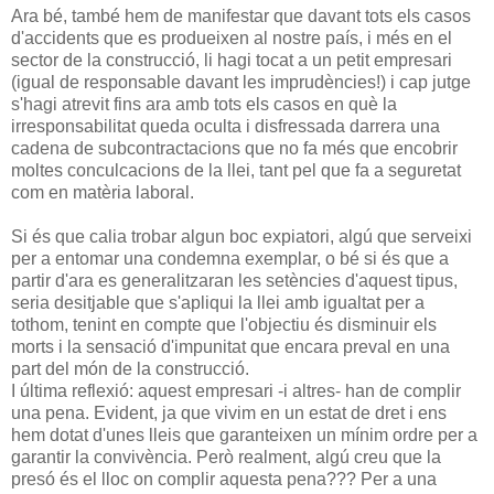
Ara bé, també hem de manifestar que davant tots els casos
d'accidents que es produeixen al nostre país, i més en el
sector de la construcció, li hagi tocat a un petit empresari
(igual de responsable davant les imprudències!) i cap jutge
s'hagi atrevit fins ara amb tots els casos en què la
irresponsabilitat queda oculta i disfressada darrera una
cadena de subcontractacions que no fa més que encobrir
moltes conculcacions de la llei, tant pel que fa a seguretat
com en matèria laboral.
Si és que calia trobar algun boc expiatori, algú que serveixi
per a entomar una condemna exemplar, o bé si és que a
partir d'ara es generalitzaran les setències d'aquest tipus,
seria desitjable que s'apliqui la llei amb igualtat per a
tothom, tenint en compte que l'objectiu és disminuir els
morts i la sensació d'impunitat que encara preval en una
part del món de la construcció.
I última reflexió: aquest empresari -i altres- han de complir
una pena. Evident, ja que vivim en un estat de dret i ens
hem dotat d'unes lleis que garanteixen un mínim ordre per a
garantir la convivència. Però realment, algú creu que la
presó és el lloc on complir aquesta pena??? Per a una