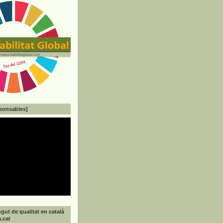
ponsables]
gut de qualitat en català
a.cat