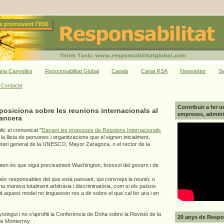
ria Canyelles
Responsabilitat Global
Canals
Canal RSA
Newsletter
Se
Contacte
Contribuir a fer u
osiciona sobre les reunions internacionals al
empreses, adminis
nancera
ic el comunicat "
Davant les propostes de Reunions Internacionals
 la llista de persones i organitzacions que el signen inicialment,
retari general de la UNESCO, Mayor Zaragoza, o el rector de la
ten és que sigui precisament Washington, bressol del govern i de
més responsables del que està passant, qui convoqui la reunió; o
na manera totalment arbitrària i discriminatòria, com si els països
aquest model no tinguessin res a dir sobre el que cal fer ara i en
ngui i no s'aprofiti la Conferència de Doha sobre la Revisió de la
20 anys de Respon
e Monterrey.