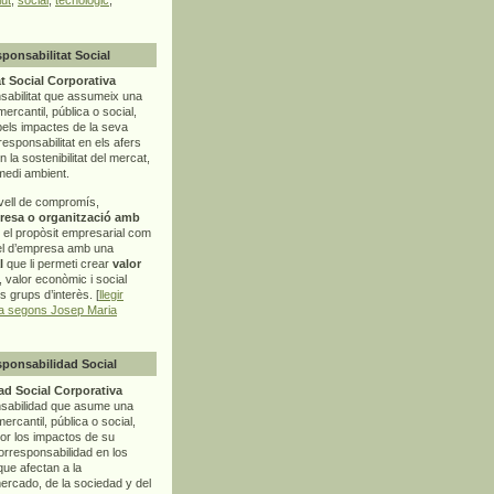
sponsabilitat Social
t Social Corporativa
sabilitat que assumeix una
mercantil, pública o social,
pels impactes de la seva
rresponsabilitat en els afers
la sostenibilitat del mercat,
 medi ambient.
vell de compromís,
resa o organització amb
t el propòsit empresarial com
el d’empresa amb una
l
que li permeti crear
valor
r, valor econòmic i social
ls grups d’interès. [
llegir
ia segons Josep Maria
sponsabilidad Social
d Social Corporativa
nsabilidad que asume una
ercantil, pública o social,
por los impactos de su
corresponsabilidad en los
ue afectan a la
mercado, de la sociedad y del