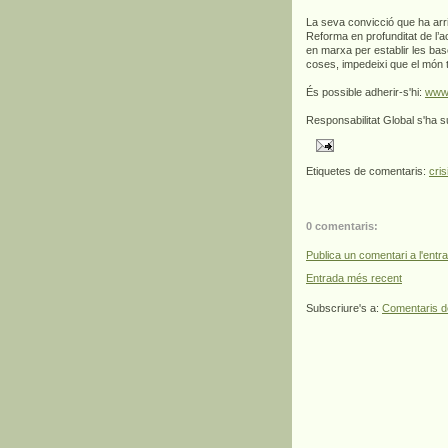
La seva convicció que ha arr
Reforma en profunditat de l’
en marxa per establir les ba
coses, impedeixi que el món to
És possible adherir-s'hi:
www.
Responsabilitat Global s'ha 
Etiquetes de comentaris:
cris
0 comentaris:
Publica un comentari a l'entr
Entrada més recent
Subscriure's a:
Comentaris d