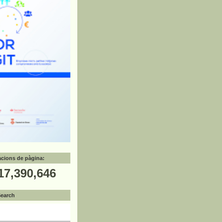
zacions de pàgina:
17,390,646
Search