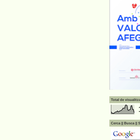
Total de visualit
Cerca || Busca || 