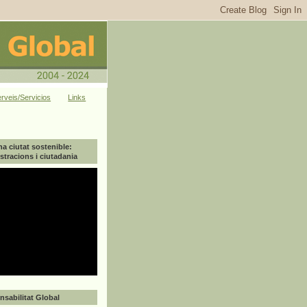
rveis/Servicios
Links
na ciutat sostenible:
tracions i ciutadania
sabilitat Global