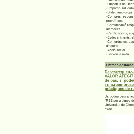
·Objectius de Des
·Empresa saludabl
·Diàleg amb grups 
·Compres responsa
proveïment
·Comunicació respo
memòries
·Certificacions, eti
·Esdeveniments, el
·Conferències, capa
d'equips
·Acció social
·Serveis a mida
Entrada destacad
Descarregueu-v
VALOR AFEGIT".
de pas, si pode
i microemprese
pràctiques de r
Us podeu descarrega
l'RSE per a pimes d
Universitat de Giron
exce...