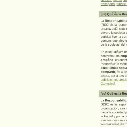
transports
,
turístic.
[ca] Què és la Re
La
Responsabilita
(RSC) és la respon
organització, sigui 
envers la societat 
activitat i per la co
comuns que afecten 
de la societat i del
En el seu màxim ni
conforma una
emp
propòsit
, entenen
l’adopció d’un mod
excel·lència socia
compartit
, és a di
alhora, per a tots e
definició més àmpl
Canyelles
]
[es] Qué es la Re
La
Responsabilida
(RSC) es la respo
organización, sea m
hacia la sociedad 
actividad y por la 
asuntos comunes q
sostenibilidad del 