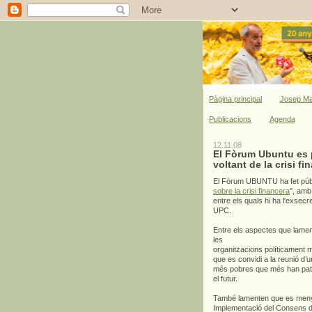
Pàgina principal
Josep Ma
Publicacions
Agenda
12.11.08
El Fòrum Ubuntu es p
voltant de la crisi fi
El Fòrum UBUNTU ha fet públ
sobre la crisi financera
", amb
entre els quals hi ha l'exsec
UPC.
Entre els aspectes que lamen
les
organitzacions políticament 
que es convidi a la reunió d’u
més pobres que més han patit 
el futur.
També lamenten que es menysti
Implementació del Consens d