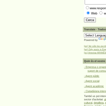
www.respons
Web
w
Translate · Traduc
Powered by
[es] Ver sólo los escri
[en] Only posts in Eng
[oc] Arrevirar ARANÉS
Quin és el vostre 
- Empresa o organi
suport de cons
- Agent públic
- Agent social
- Agent acadèmic
- Ciutadà/ana inter
També us pot intere
sector d'activitat:
a
cultural
,
detallista
,
financer
,
mèdia
,
sa