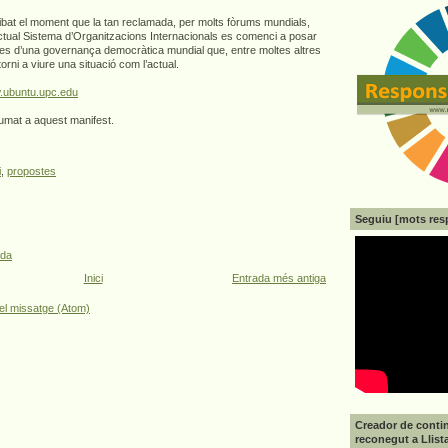
ibat el moment que la tan reclamada, per molts fòrums mundials,
actual Sistema d’Organitzacions Internacionals es comenci a posar
ses d’una governança democràtica mundial que, entre moltes altres
rni a viure una situació com l’actual.
ubuntu.upc.edu
sumat a aquest manifest.
i
,
propostes
Seguiu [mots res
ada
Inici
Entrada més antiga
el missatge (Atom)
Creador de contin
reconegut a Llist