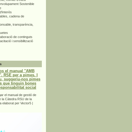
envolupament Sostenible
e
d'interès
bles, cadena de
nsable, transparència,
quetes
aboració de continguts
citació i sensibilització
a
os el manual "AMB
 RSE per a pimes. I
u, suggeriu-nos pimes
s que tinguin bones
esponsabilitat social
r el manual de gestió de
e la Càtedra RSU de la
a elaborat per Vector5 |