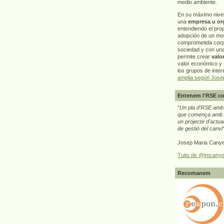
medio ambiente.
En su máximo nive
una
empresa u or
entendiendo el pro
adopción de un mo
comprometida corp
sociedad y con un
permite crear
valo
valor económico y s
los grupos de interé
amplia según Jose
Entenem l'RSE co
"
Un pla d'RSE amb g
que comença amb e
un projecte d'actua
de gestió del canvi
Josep Maria Canye
Tuits de @jmcanye
Recomanem