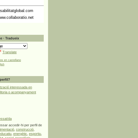
abilitatglobal.com
ww.collaboratio.net
e · Tradueix
Translate
tos en castellano
lish
perfil?
tzació interessada en
ultoria o acompanyament
essat/da
ssar accedir-hi per perfil de
limentació
,
construcció
,
educatiu
,
energètic
,
esportiu
,
lut
,
social
,
tecnològic
,