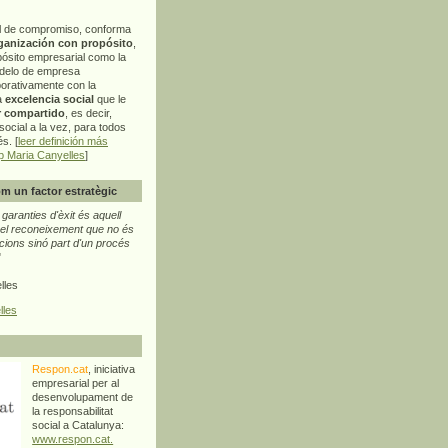
l de compromiso, conforma
ganización con propósito
,
pósito empresarial como la
delo de empresa
orativamente con la
a
excelencia social
que le
r compartido
, es decir,
ocial a la vez, para todos
s. [
leer definición más
p Maria Canyelles
]
m un factor estratègic
aranties d'èxit és aquell
l reconeixement que no és
cions sinó part d'un procés
"
lles
lles
Respon.cat
, iniciativa
empresarial per al
desenvolupament de
la responsabilitat
social a Catalunya:
www.respon.cat.