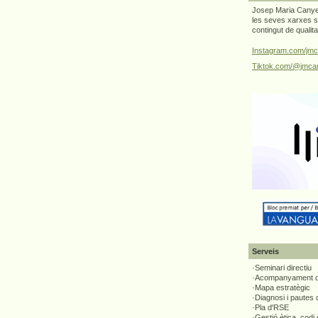
Josep Maria Canyel
les seves xarxes s
contingut de qualit
Instagram.com/jmc
Tiktok.com/@jmcan
Serveis
·Seminari directiu
·Acompanyament di
·Mapa estratègic
·Diagnosi i pautes
·Pla d'RSE
·Gestió ètica, codi 