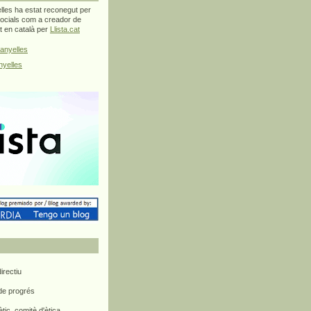
les ha estat reconegut per
ocials com a creador de
at en català per
Llista.cat
anyelles
yelles
rectiu
 de progrés
ètic, comitè d'ètica