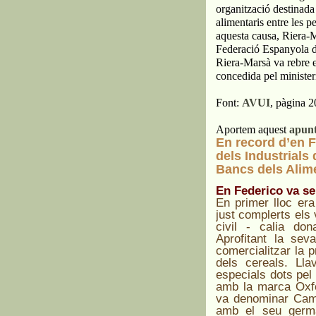
organització destinada 
alimentaris entre les p
aquesta causa, Riera-
Federació Espanyola d
Riera-Marsà va rebre e
concedida pel minister
Font:
AVUI
, pàgina 
Aportem aquest
apun
En record d’en F
dels Industrials
Bancs dels Alim
En Federico va s
En primer lloc er
just complerts els
civil - calia do
Aprofitant la sev
comercialitzar la p
dels cereals. Ll
especials dots pel
amb la marca Oxf
va denominar Camb
amb el seu germà