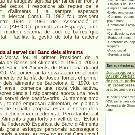
tàries estigués agrupat per tal de fer front a
·Objectius de Des
del sector, i respondre als reptes de la
·Empresa saludabl
nt d’aliments i la sempre esperada
·Diàleg amb grups 
el Mercat Comú. El 1982 fou president
·Compres responsa
entre 1984 i 1996, de l'Associació de
proveïment
·Comunicació respo
rcial (AECOC), promotora a Espanya, amb
memòries
del modern sistema de codi de barres que
·Certificacions, eti
itat i facilita la gestió de tota la cadena
·Esdeveniments, el
·Conferències, capa
d'equips
·Acció social
da al servei del Banc dels aliments
·Serveis a mida
a-Marsa fou el primer President de la
a de Bancs del Aliments, el 1995 al 2002 i
Entrada destacad
del Banc del Aliments de Barcelona durant
000.
Va començar la seva acció en el món
Descarregueu-v
VALOR AFEGIT".
iments de la mà de Josep Torner, el primer
de pas, si pode
c dels aliments de Barcelona. El 1990, un
i microemprese
73 anys, comença una nova vida activa.
pràctiques de r
epresidència i ràpidament aporta una nova
Us podeu descarrega
al servei dels desafavorits. Juntament amb
l'RSE per a pimes d
 , també empresari alimentari, es planteja
Universitat de Giron
s de treball i proposa estar al servei dels
exce...
s d’eficiència i modernitat. Però també cal
liments siguin forts a nivell de tot l’Estat i
5 la Federació Española de Banc d’Aliments
 grans esforços personals aconsegueix
ntada a totes les províncies del Catalunya i