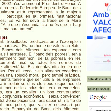
l 2002 n’és anomenat President d’Honor. A
ticipa en la Federació Europea de Banc dels
ualment està representada a la majoria
 i participa en la primera multinacional
res. Es va fer seva la frase de la Mare
 “Allò que m’escandalitza no és que hi hagi
 el malbaratament”.
ipis
, treballador, predicava amb l’exemple i
lbaratava. Era un home de valors arrelats.
s Bancs dels Aliments tan espanyols com
als i austeres. El "banc dels pobres", tenia
entment testimoni de la pobresa en les
omplint, això si, totes les normes de
e alimentària. Els desafavorits tenien que
tats. Per ell, recollir els aliments excedents
 era una solució moral, però també pràctica.
iments teníem que ser útils a les empreses
Total de visualit
lia introduir-se dins els seus esquemes de
st món de les indústries, era un excel•lent
Cerca || Busca || 
es, era un cavaller, un bon conversador,
a conjuntura econòmica i sabia convèncer.
ot ,tenia paciència i era caparrut, i a “fe de
l meu poble, que va ser necessari per
deració Espanyola de Banc dels Aliments.
www.respons