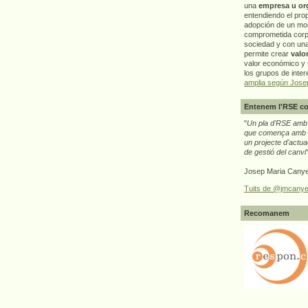
una
empresa u or
entendiendo el pro
adopción de un mo
comprometida corp
sociedad y con un
permite crear
valo
valor económico y s
los grupos de interé
amplia según Jose
Entenem l'RSE co
"
Un pla d'RSE amb g
que comença amb e
un projecte d'actua
de gestió del canvi
Josep Maria Canye
Tuits de @jmcanye
Recomanem