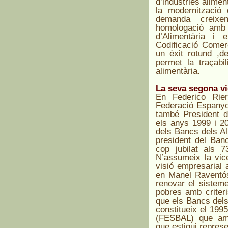
d’indústries alimen
la modernització 
demanda creixe
homologació amb 
d’Alimentària i 
Codificació Come
un èxit rotund ,
permet la traçabil
alimentària.
La seva segona vi
En Federico Rier
Federació Espanyol
també
President 
els anys 1999 i 2
dels Bancs dels Al
president del Ban
cop jubilat als 
N’assumeix la vic
visió empresarial 
en Manel Raventós
renovar el sisteme
pobres amb criteri
que els Bancs dels A
constitueix el 199
(FESBAL) que amb
que estigui represe