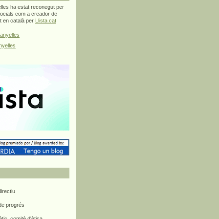
les ha estat reconegut per
ocials com a creador de
at en català per
Llista.cat
anyelles
yelles
rectiu
 de progrés
ètic, comitè d'ètica