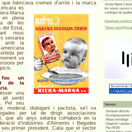
 que fabricava cr
emes d’arròs i la marca
Josep Maria Canyel
 encara es
les seves xarxes s
iera-Marsa
contingut de qualit
, en plena
Instagram.com/jmc
na de les
 del Estat,
Tiktok.com/@jmcan
ant nous
ys seixanta
r amb la
d-americana
orbida per
n moment va
versions per
gocis.
 fou un
at de la
ria.
ésser una
alt sentit
u. Pel seu
Serveis
or, moderat, dialogant i pactista, se’l va
·Seminari directiu
vegades per tal de dirigir associacions
·Acompanyament di
xí, que als anys setanta col•laborà en la
·Mapa estratègic
eració d’Indústries d’Aliments i Begudes
·Diagnosi i pautes
 seu primer president. Calia que el sector
·Pla d'RSE
·Gestió ètica, codi 