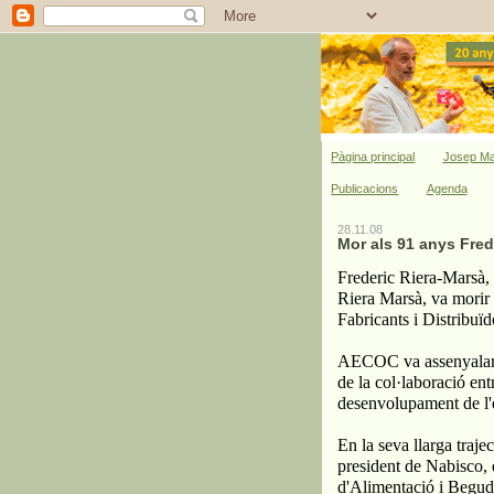
Pàgina principal
Josep Ma
Publicacions
Agenda
28.11.08
Mor als 91 anys Fred
Frederic Riera-Marsà, 
Riera Marsà, va morir
Fabricants i Distribuï
AECOC va assenyalar q
de la col·laboració entr
desenvolupament de l'
En la seva llarga traje
president de Nabisco, 
d'Alimentació i Begud