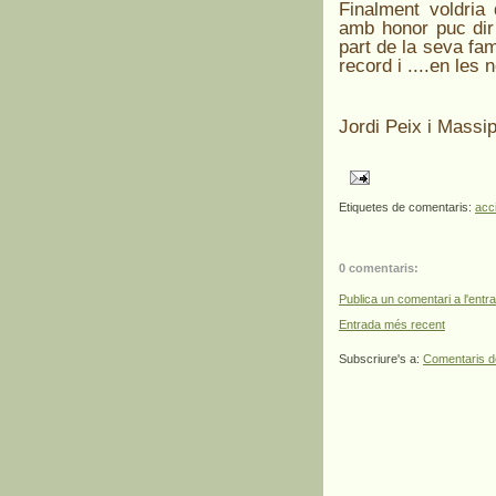
Finalment voldria 
amb honor puc dir
part de la seva fa
record i ....en les
Jordi Peix i Massi
Etiquetes de comentaris:
acci
0 comentaris:
Publica un comentari a l'entr
Entrada més recent
Subscriure's a:
Comentaris d