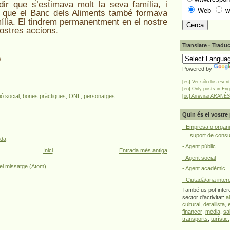
dir que s’estimava molt la seva família, i
Web
w
 que el Banc dels Aliments també formava
mília. El tindrem permanentment en el nostre
 nostres accions.
Translate · Traduc
p
Powered by
[es] Ver sólo los escri
[en] Only posts in Eng
ó social
,
bones pràctiques
,
ONL
,
personatges
[oc] Arrevirar ARANÉS
Quin és el vostre 
- Empresa o organi
suport de cons
ada
- Agent públic
Inici
Entrada més antiga
- Agent social
el missatge (Atom)
- Agent acadèmic
- Ciutadà/ana inter
També us pot intere
sector d'activitat:
a
cultural
,
detallista
,
financer
,
mèdia
,
sa
transports
,
turístic.