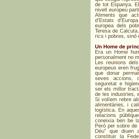
de tot Espanya. E
nivell europeu par
Aliments que act
d’Estats d’Europa
europea dels pob
Teresa de Calcuta.
rics i pobres, sinó
Un Home de princ
Era un Home humil
personalment no ma
Les reunions del
europeus eren frug
que donar perman
seves accions, c
seguretat e higien
ser els millor trac
de les industries,
Si volíem rebre al
alimentàries, i ca
logística. En aque
relacions públiqu
coneixia ben be l
Però per sobre de t
Déu” que diuen a
constituir la Fe