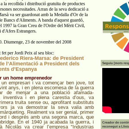
a la recollida i distribució gratuïta de productes
ersones necessitades. Arran de la seva dedicació a
Marsà va ser guardonat amb la Medalla d'Or de la
e Bancs d'Aliments. A banda d'aquest guardó,
l 1997 la Gran Creu de l'Ordre del Mèrit Civil,
i d'Afers Estrangers.
20. Diumenge, 23 de novembre del 2008
t
fet per Jordi Peix al seu bloc:
ederico Riera-Marsa: de President
 de l’Alimentació a President dels
Seguiu [mots res
ents d’Espanya
er un home emprenedor
a un empresari i va començar ben jove, tot
 vint anys, i en plena escomesa de la guerra
nar de menjar a una població afamada-
a inventiva i en plena carestia d’ous, va
rimera truita sense ou, aprofitant substituts
avors ja va demostrar la seva valia amb
 màrqueting. Realment va ser genial, primer
ord i després amb una segona marca, que
ridge. En el 1940 ja acabada la guerra, i
Creador de contin
 Nicolàs va crear l’empresa “Industrias
reconegut a Llist