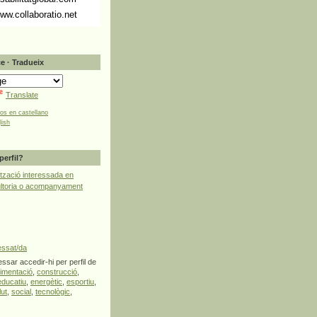
ww.collaboratio.net
e · Tradueix
Translate
tos en castellano
lish
perfil?
tzació interessada en
ultoria o acompanyament
essat/da
ssar accedir-hi per perfil de
limentació
,
construcció
,
educatiu
,
energètic
,
esportiu
,
lut
,
social
,
tecnològic
,