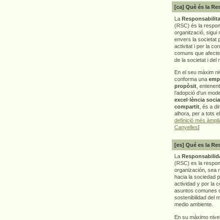
[ca] Què és la Re
La
Responsabilita
(RSC) és la respon
organització, sigui 
envers la societat 
activitat i per la co
comuns que afecten 
de la societat i del
En el seu màxim ni
conforma una
emp
propòsit
, entenen
l’adopció d’un mod
excel·lència socia
compartit
, és a di
alhora, per a tots e
definició més àmpl
Canyelles
]
[es] Qué es la Re
La
Responsabilida
(RSC) es la respo
organización, sea m
hacia la sociedad 
actividad y por la 
asuntos comunes q
sostenibilidad del 
medio ambiente.
En su máximo nive