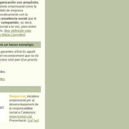
ganización con propósito
,
pósito empresarial como la
delo de empresa
orativamente con la
a
excelencia social
que le
r compartido
, es decir,
ocial a la vez, para todos
s. [
leer definición más
p Maria Canyelles
]
m un factor estratègic
aranties d'èxit és aquell
l reconeixement que no és
cions sinó part d'un procés
"
lles
lles
Respon.cat
, iniciativa
empresarial per al
desenvolupament de
la responsabilitat
social a Catalunya:
www.respon.cat.
Presentació:
[ca]
[es]