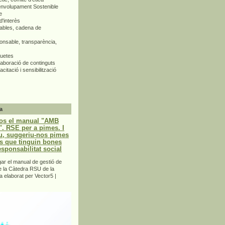
envolupament Sostenible
e
d'interès
bles, cadena de
nsable, transparència,
quetes
aboració de continguts
citació i sensibilització
a
os el manual "AMB
 RSE per a pimes. I
u, suggeriu-nos pimes
s que tinguin bones
esponsabilitat social
r el manual de gestió de
e la Càtedra RSU de la
a elaborat per Vector5 |