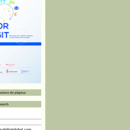
zacions de pàgina:
Search
abilitatglobal.com