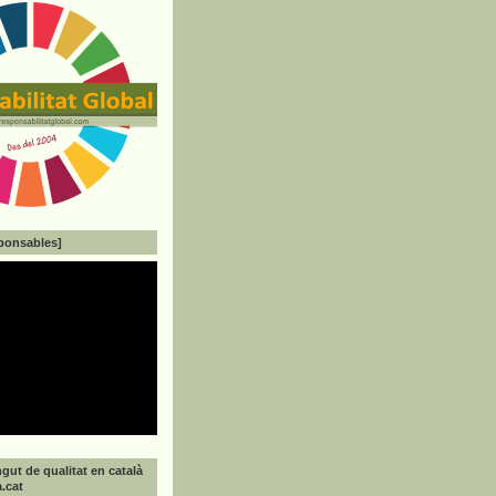
ponsables]
gut de qualitat en català
a.cat