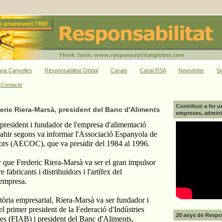
ria Canyelles
Responsabilitat Global
Canals
Canal RSA
Newsletter
Se
Contacte
Contribuir a fer u
eric Riera-Marsà, president del Banc d'Aliments
empreses, adminis
president i fundador de l'empresa d'alimentació
 ahir segons va informar l'Associació Espanyola de
dors (AECOC), que va presidir del 1984 al 1996.
ue Frederic Riera-Marsà va ser el gran impulsor
e fabricants i distribuïdors i l'artífex del
empresa.
ctòria empresarial, Riera-Marsà va ser fundador i
el primer president de la Federació d'Indústries
20 anys de Respon
es (FIAB) i president del Banc d'Aliments,