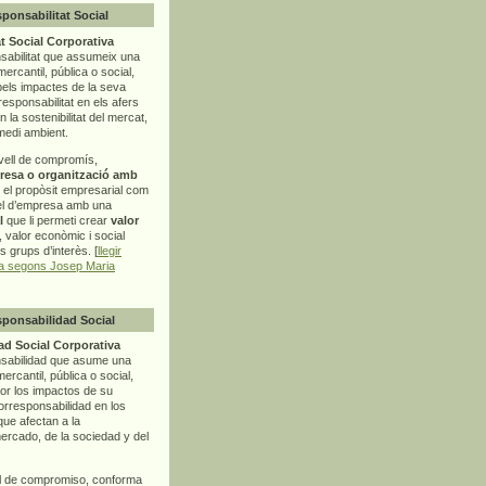
sponsabilitat Social
t Social Corporativa
sabilitat que assumeix una
mercantil, pública o social,
pels impactes de la seva
rresponsabilitat en els afers
la sostenibilitat del mercat,
 medi ambient.
vell de compromís,
resa o organització amb
t el propòsit empresarial com
el d’empresa amb una
l
que li permeti crear
valor
r, valor econòmic i social
ls grups d’interès. [
llegir
ia segons Josep Maria
sponsabilidad Social
d Social Corporativa
nsabilidad que asume una
ercantil, pública o social,
por los impactos de su
corresponsabilidad en los
ue afectan a la
mercado, de la sociedad y del
l de compromiso, conforma