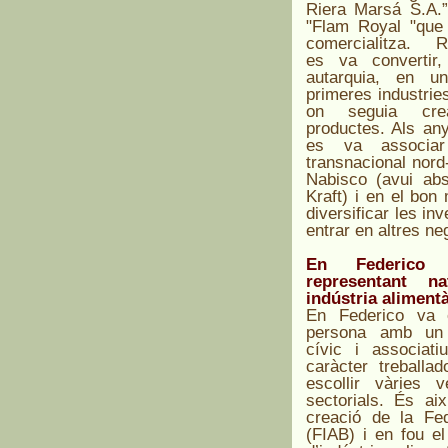
Riera Marsá S.A.”
"Flam Royal "que
comercialitza. R
es va convertir
autarquia, en u
primeres industries
on seguia cre
productes. Als an
es va associa
transnacional nor
Nabisco (avui abs
Kraft) i en el bo
diversificar les in
entrar en altres ne
En Federico
representant n
indústria alimentà
En Federico va 
persona amb un 
cívic i associati
caràcter treballad
escollir vàries 
sectorials. És ai
creació de la Fed
(FIAB) i en fou el