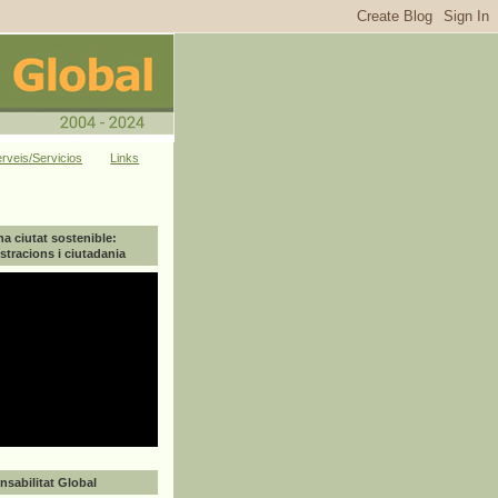
rveis/Servicios
Links
na ciutat sostenible:
tracions i ciutadania
sabilitat Global