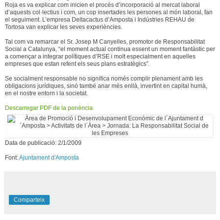
Roja es va explicar com inicien el procés d’incorporació al mercat laboral
d’aquests col·lectius i com, un cop insertades les persones al món laboral, fan
el seguiment. L’empresa Deltacactus d’Amposta i Indústries REHAU de
Tortosa van explicar les seves experiències.
Tal com va remarcar el Sr. Josep M Canyelles, promotor de Responsabilitat
Social a Catalunya, “el moment actual continua essent un moment fantàstic per
a començar a integrar polítiques d’RSE i molt especialment en aquelles
empreses que estan refent els seus plans estratègics”.
Se socialment responsable no significa només complir plenament amb les
obligacions jurídiques, sinó també anar més enllà, invertint en capital humà,
en el nostre entorn i la societat.
Descarregar PDF de la ponència
Data de publicació: 2/1/2009
Font:
Ajuntament d'Amposta
Comparteix