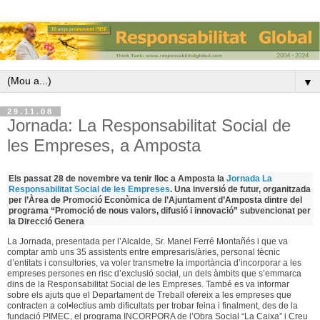
▼
29.11.08
Jornada: La Responsabilitat Social de
les Empreses, a Amposta
Els passat 28 de novembre va tenir lloc a Amposta la
Jornada La
Responsabilitat Social de les Empreses
. Una inversió de futur, organitzada
per l’Àrea de Promoció Econòmica de l’Ajuntament d’Amposta dintre del
programa “Promoció de nous valors, difusió i innovació” subvencionat per
la Direcció Genera
La Jornada, presentada per l’Alcalde, Sr. Manel Ferré Montañés i que va
comptar amb uns 35 assistents entre empresaris/àries, personal tècnic
d’entitats i consultories, va voler transmetre la importància d’incorporar a les
empreses persones en risc d’exclusió social, un dels àmbits que s’emmarca
dins de la Responsabilitat Social de les Empreses. També es va informar
sobre els ajuts que el Departament de Treball ofereix a les empreses que
contracten a col•lectius amb dificultats per trobar feina i finalment, des de la
fundació PIMEC, el programa INCORPORA de l’Obra Social “La Caixa” i Creu