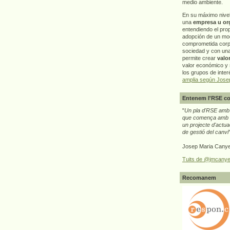
medio ambiente.
En su máximo nive
una
empresa u or
entendiendo el pro
adopción de un mo
comprometida corp
sociedad y con un
permite crear
valo
valor económico y s
los grupos de interé
amplia según Jose
Entenem l'RSE co
"
Un pla d'RSE amb g
que comença amb e
un projecte d'actua
de gestió del canvi
Josep Maria Canye
Tuits de @jmcanye
Recomanem