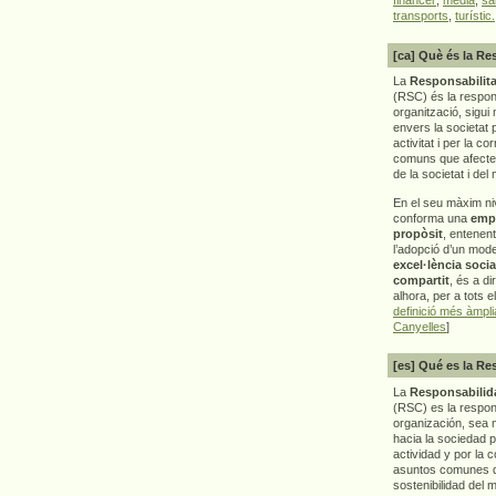
transports
,
turístic.
[ca] Què és la Re
La
Responsabilita
(RSC) és la respon
organització, sigui 
envers la societat 
activitat i per la co
comuns que afecten 
de la societat i del
En el seu màxim ni
conforma una
emp
propòsit
, entenen
l’adopció d’un mod
excel·lència socia
compartit
, és a di
alhora, per a tots e
definició més àmpl
Canyelles
]
[es] Qué es la Re
La
Responsabilida
(RSC) es la respo
organización, sea m
hacia la sociedad 
actividad y por la 
asuntos comunes q
sostenibilidad del 