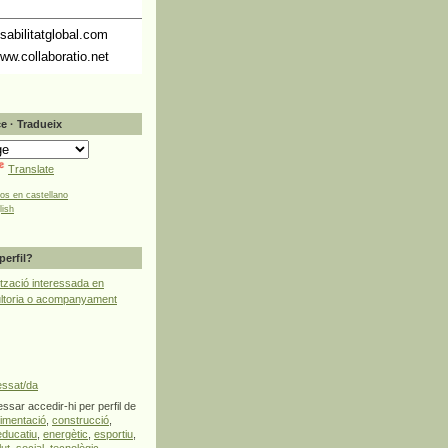
abilitatglobal.com
ww.collaboratio.net
e · Tradueix
Translate
tos en castellano
lish
perfil?
tzació interessada en
ultoria o acompanyament
essat/da
ssar accedir-hi per perfil de
limentació
,
construcció
,
educatiu
,
energètic
,
esportiu
,
lut
,
social
,
tecnològic
,