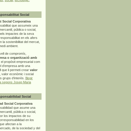
sponsabilitat Social
t Social Corporativa
sabilitat que assumeix una
mercantil, pública o social,
pels impactes de la seva
rresponsabilitat en els afers
la sostenibilitat del mercat,
 medi ambient.
vell de compromís,
resa o organització amb
t el propòsit empresarial com
el d’empresa amb una
l
que li permeti crear
valor
r, valor econòmic i social
ls grups d’interès. [
llegir
ia segons Josep Maria
sponsabilidad Social
d Social Corporativa
nsabilidad que asume una
ercantil, pública o social,
por los impactos de su
corresponsabilidad en los
ue afectan a la
mercado, de la sociedad y del