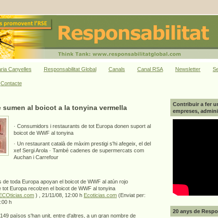
ria Canyelles
Responsabilitat Global
Canals
Canal RSA
Newsletter
Se
Contacte
Contribuir a fer u
e sumen al boicot a la tonyina vermella
empreses, adminis
· Consumidors i restaurants de tot Europa donen suport al
boicot de WWF al tonyina
· Un restaurant català de màxim prestigi s'hi afegeix, el del
xef Sergi Arola · També cadenes de supermercats com
Auchan i Carrefour
 de toda Europa apoyan el boicot de WWF al atún rojo
 tot Europa recolzen el boicot de WWF al tonyina
ECOticias.com
) , 21/11/08, 12:00 h
Ecoticias.com
(Enviat per:
:00 h
20 anys de Respon
49 països s'han unit, entre d'altres, a un gran nombre de