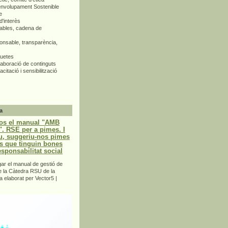
envolupament Sostenible
e
d'interès
bles, cadena de
nsable, transparència,
quetes
aboració de continguts
citació i sensibilització
a
os el manual "AMB
 RSE per a pimes. I
u, suggeriu-nos pimes
s que tinguin bones
esponsabilitat social
r el manual de gestió de
e la Càtedra RSU de la
a elaborat per Vector5 |