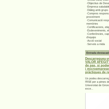
·Objectius de Des
·Empresa saludabl
·Diàleg amb grups 
·Compres responsa
proveïment
·Comunicació respo
memòries
·Certificacions, eti
·Esdeveniments, el
·Conferències, capa
d'equips
·Acció social
·Serveis a mida
Entrada destacad
Descarregueu-v
VALOR AFEGIT".
de pas, si pode
i microemprese
pràctiques de r
Us podeu descarrega
l'RSE per a pimes d
Universitat de Giron
exce...