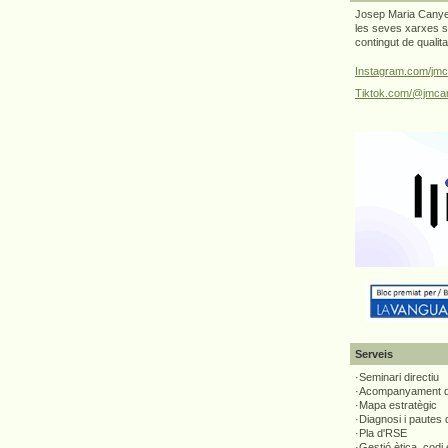
Josep Maria Canyel
les seves xarxes s
contingut de qualit
Instagram.com/jmc
Tiktok.com/@jmcan
Serveis
·Seminari directiu
·Acompanyament di
·Mapa estratègic
·Diagnosi i pautes
·Pla d'RSE
·Gestió ètica, codi 