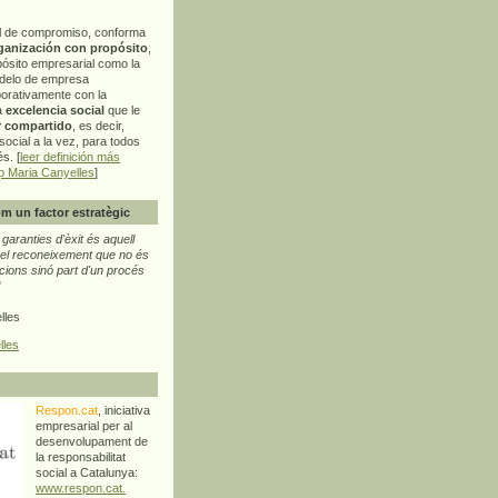
l de compromiso, conforma
ganización con propósito
,
pósito empresarial como la
delo de empresa
orativamente con la
a
excelencia social
que le
r compartido
, es decir,
ocial a la vez, para todos
s. [
leer definición más
p Maria Canyelles
]
m un factor estratègic
aranties d'èxit és aquell
l reconeixement que no és
cions sinó part d'un procés
"
lles
lles
Respon.cat
, iniciativa
empresarial per al
desenvolupament de
la responsabilitat
social a Catalunya:
www.respon.cat.