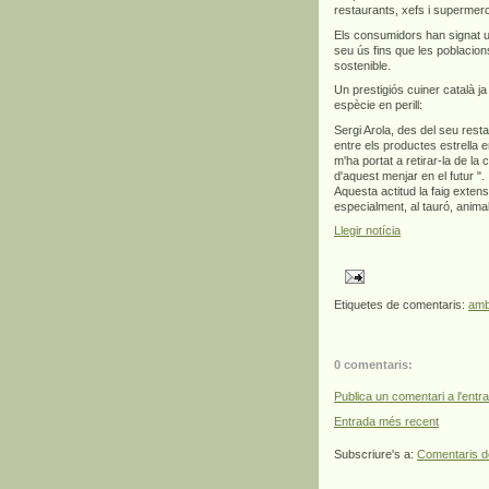
restaurants, xefs i supermer
Els consumidors han signat una
seu ús fins que les poblacion
sostenible.
Un prestigiós cuiner català j
espècie en perill:
Sergi Arola, des del seu rest
entre els productes estrella 
m'ha portat a retirar-la de la
d'aquest menjar en el futur ".
Aquesta actitud la faig extens
especialment, al tauró, animal
Llegir notícia
Etiquetes de comentaris:
amb
0 comentaris:
Publica un comentari a l'entr
Entrada més recent
Subscriure's a:
Comentaris d