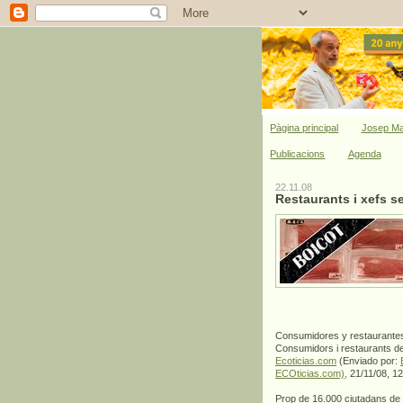
Pàgina principal
Josep Ma
Publicacions
Agenda
22.11.08
Restaurants i xefs s
Consumidores y restaurantes
Consumidors i restaurants de
Ecoticias.com
(Enviado por:
ECOticias.com),
21/11/08, 12
Prop de 16.000 ciutadans de 1