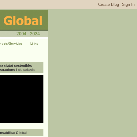
rveis/Servicios
Links
na ciutat sostenible:
tracions i ciutadania
sabilitat Global