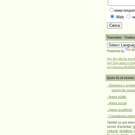
www.respons
Web
w
Translate · Traduc
Powered by
[es] Ver sólo los escri
[en] Only posts in Eng
[oc] Arrevirar ARANÉS
Quin és el vostre 
- Empresa o organi
suport de cons
- Agent públic
- Agent social
- Agent acadèmic
- Ciutadà/ana inter
També us pot intere
sector d'activitat:
a
cultural
,
detallista
,
financer
,
mèdia
,
sa