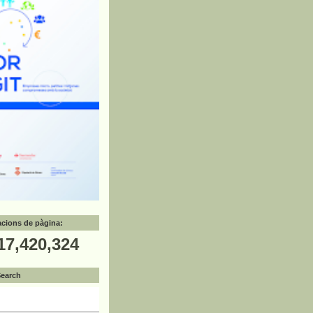
zacions de pàgina:
17,420,324
Search