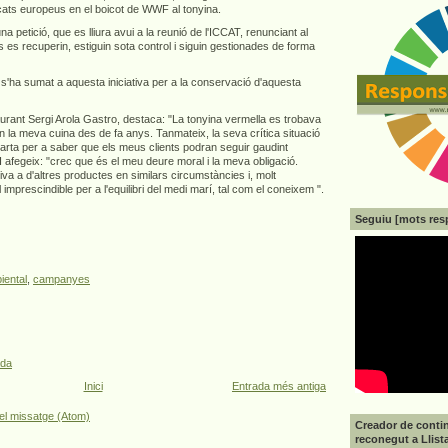
cats europeus en el boicot de WWF al tonyina.
 petició, que es lliura avui a la reunió de l'ICCAT, renunciant al
s es recuperin, estiguin sota control i siguin gestionades de forma
a s'ha sumat a aquesta iniciativa per a la conservació d'aquesta
aurant Sergi Arola Gastro, destaca: "La tonyina vermella es trobava
en la meva cuina des de fa anys. Tanmateix, la seva crítica situació
 carta per a saber que els meus clients podran seguir gaudint
 I afegeix: "crec que és el meu deure moral i la meva obligació.
iva a d'altres productes en similars circumstàncies i, molt
 imprescindible per a l'equilibri del medi marí, tal com el coneixem ".
Seguiu [mots res
iental
,
campanyes
ada
Inici
Entrada més antiga
el missatge (Atom)
Creador de contin
reconegut a Llist