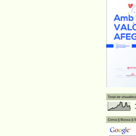
Total de visualit
Cerca || Busca || 