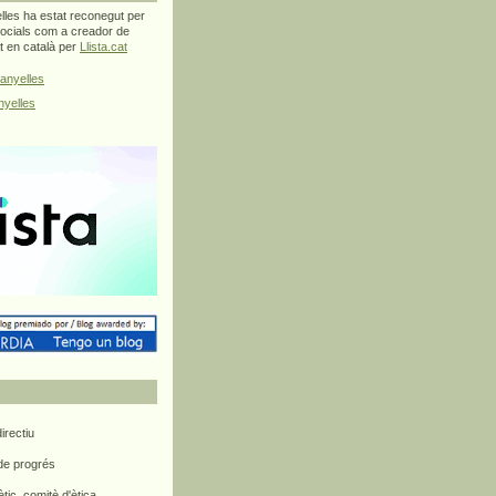
les ha estat reconegut per
ocials com a creador de
at en català per
Llista.cat
anyelles
yelles
rectiu
 de progrés
ètic, comitè d'ètica