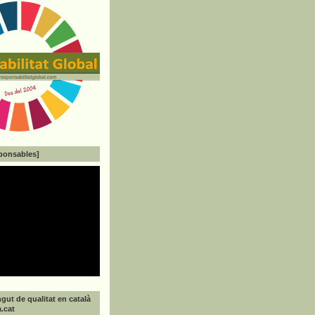
ponsables]
gut de qualitat en català
a.cat