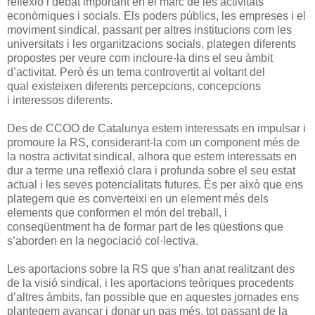
reflexió i debat important en el marc de les activitats
econòmiques i socials. Els poders públics, les empreses i el
moviment sindical, passant per altres institucions com les
universitats i les organitzacions socials, plategen diferents
propostes per veure com incloure-la dins el seu àmbit
d’activitat. Però és un tema controvertit al voltant del
qual existeixen diferents percepcions, concepcions
i interessos diferents.
Des de CCOO de Catalunya estem interessats en impulsar i
promoure la RS, considerant-la com un component més de
la nostra activitat sindical, alhora que estem interessats en
dur a terme una reflexió clara i profunda sobre el seu estat
actual i les seves potencialitats futures. És per això que ens
plategem que es converteixi en un element més dels
elements que conformen el món del treball, i
conseqüentment ha de formar part de les qüestions que
s’aborden en la negociació col·lectiva.
Les aportacions sobre la RS que s’han anat realitzant des
de la visió sindical, i les aportacions teòriques procedents
d’altres àmbits, fan possible que en aquestes jornades ens
plantegem avançar i donar un pas més, tot passant de la