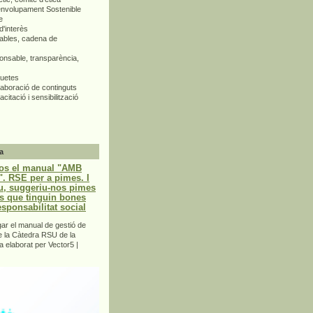
envolupament Sostenible
e
d'interès
bles, cadena de
nsable, transparència,
quetes
aboració de continguts
citació i sensibilització
a
os el manual "AMB
 RSE per a pimes. I
u, suggeriu-nos pimes
s que tinguin bones
esponsabilitat social
r el manual de gestió de
e la Càtedra RSU de la
a elaborat per Vector5 |