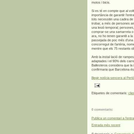
motos i bicis.
Si es té en compte que al vol
importància de garantir l’ent
tots necessitin una cadira d
trobar, a més de persones a
una lesió temporal; persones, 
comprar-se una samarreta o u
ara, no ho tenen garantit a l
passejada de poc més d’una h
concorregut de l’artèria, nom
mentre que els 75 restants obl
Amb la instal·lació de rampe
adaptades i el 90% dels carre
Ballesteros considera que la 
confirmaria que Barcelona és
[
llegir notícia sencera al Peri
Etiquetes de comentaris:
clie
0 comentaris:
Publica un comentari a l'entr
Entrada més recent