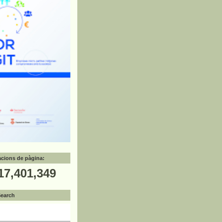
zacions de pàgina:
17,401,349
Search