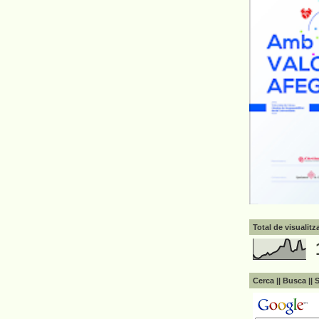
Total de visualit
Cerca || Busca || 