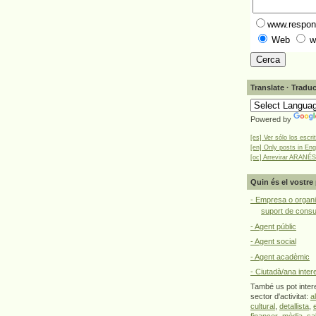
www.respons
Web
w
Translate · Traduc
Powered by
[es] Ver sólo los escri
[en] Only posts in Eng
[oc] Arrevirar ARANÉS
Quin és el vostre 
- Empresa o organi
suport de cons
- Agent públic
- Agent social
- Agent acadèmic
- Ciutadà/ana inter
També us pot intere
sector d'activitat:
a
cultural
,
detallista
,
financer
,
mèdia
,
sa