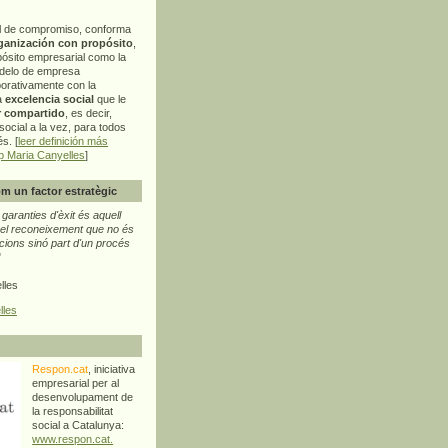
l de compromiso, conforma
ganización con propósito
,
pósito empresarial como la
delo de empresa
orativamente con la
a
excelencia social
que le
r compartido
, es decir,
ocial a la vez, para todos
s. [
leer definición más
p Maria Canyelles
]
m un factor estratègic
aranties d'èxit és aquell
l reconeixement que no és
cions sinó part d'un procés
"
lles
lles
Respon.cat
, iniciativa
empresarial per al
desenvolupament de
la responsabilitat
social a Catalunya:
www.respon.cat.