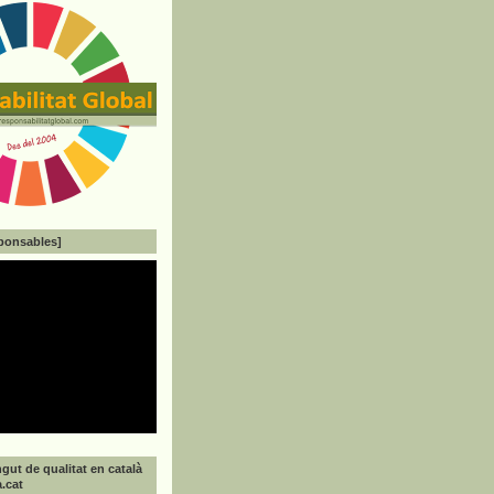
ponsables]
gut de qualitat en català
a.cat