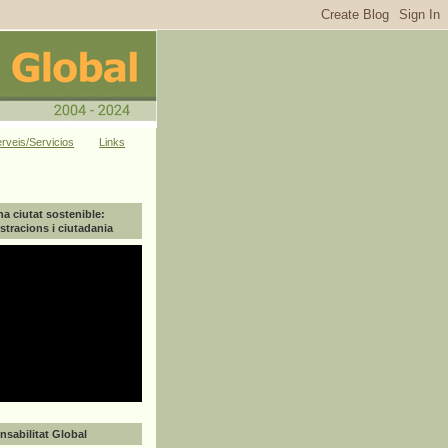
rveis/Servicios
Links
na ciutat sostenible:
tracions i ciutadania
sabilitat Global