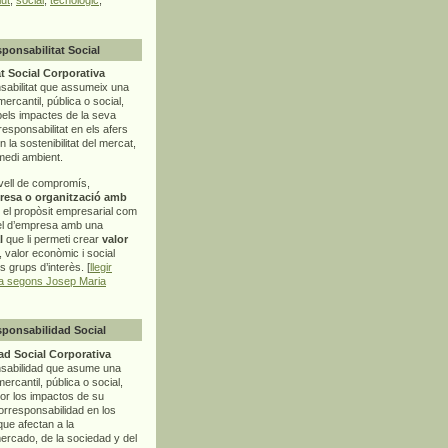
sponsabilitat Social
t Social Corporativa
sabilitat que assumeix una
mercantil, pública o social,
pels impactes de la seva
rresponsabilitat en els afers
la sostenibilitat del mercat,
 medi ambient.
vell de compromís,
resa o organització amb
t el propòsit empresarial com
el d’empresa amb una
l
que li permeti crear
valor
r, valor econòmic i social
ls grups d’interès. [
llegir
ia segons Josep Maria
sponsabilidad Social
d Social Corporativa
nsabilidad que asume una
ercantil, pública o social,
por los impactos de su
corresponsabilidad en los
ue afectan a la
mercado, de la sociedad y del