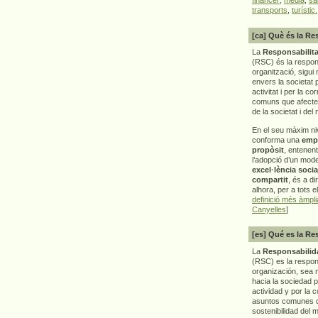
transports
,
turístic.
[ca] Què és la Re
La
Responsabilita
(RSC) és la respon
organització, sigui 
envers la societat 
activitat i per la co
comuns que afecten 
de la societat i del
En el seu màxim ni
conforma una
emp
propòsit
, entenen
l’adopció d’un mod
excel·lència socia
compartit
, és a di
alhora, per a tots e
definició més àmpl
Canyelles
]
[es] Qué es la Re
La
Responsabilida
(RSC) es la respo
organización, sea m
hacia la sociedad 
actividad y por la 
asuntos comunes q
sostenibilidad del 