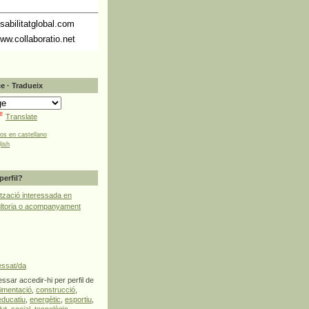
abilitatglobal.com
ww.collaboratio.net
e · Tradueix
Translate
tos en castellano
lish
perfil?
tzació interessada en
ultoria o acompanyament
essat/da
ssar accedir-hi per perfil de
limentació
,
construcció
,
educatiu
,
energètic
,
esportiu
,
lut
,
social
,
tecnològic
,