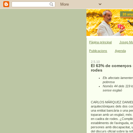
Pàgina principal
Josep Ma
Publicacions
Agenda
2.5.10
El 63% de comerços 
rodes
Els afectats lamenten 
pobresa
Només 44 dels 119 lo
sense esglaó
CARLOS MÁRQUEZ DANIEL. Si 
arquitectòniques dels dos cos
una entitat bancària o una per
toparan amb un esglaó; més al
en cadira de rodes. ¿Complic
establiments de l’avinguda, 
persones amb discapacitat, u
del discurs oficial sobre la r