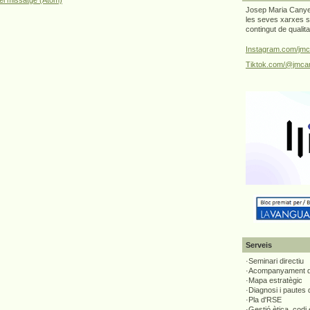
el missatge (Atom)
Josep Maria Canyel
les seves xarxes s
contingut de qualit
Instagram.com/jmc
Tiktok.com/@jmcan
Serveis
·Seminari directiu
·Acompanyament di
·Mapa estratègic
·Diagnosi i pautes
·Pla d'RSE
·Gestió ètica, codi 