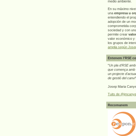
medio ambiente.
En su máximo nive
una
empresa u or
entendiendo el pro
adopción de un mo
comprometida corp
sociedad y con un
permite crear
valo
valor económico y s
los grupos de interé
amplia según Jose
Entenem l'RSE co
"
Un pla d'RSE amb g
que comença amb e
un projecte d'actua
de gestió del canvi
Josep Maria Canye
Tuits de @jmcanye
Recomanem