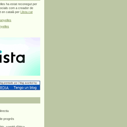
les ha estat reconegut per
ocials com a creador de
at en català per
Llista.cat
anyelles
yelles
rectiu
 de progrés
ètic, comitè d'ètica