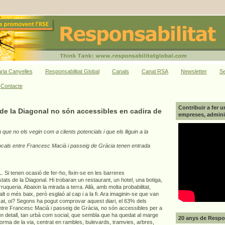
ria Canyelles
Responsabilitat Global
Canals
Canal RSA
Newsletter
Se
Contacte
Contribuir a fer u
de la Diagonal no són accessibles en cadira de
empreses, adminis
que no els vegin com a clients potencials i que els lliguin a la
cals entre Francesc Macià i passeig de Gràcia tenen entrada
tenen ocasió de fer-ho, fixin-se en les barreres
tats de la Diagonal. Hi trobaran un restaurant, un hotel, una botiga,
ruqueria. Abaixin la mirada a terra. Allà, amb molta probabilitat,
t o més baix, però esglaó al cap i a la fi. Ara imaginin-se que van
at, oi? Segons ha pogut comprovar aquest diari, el 63% dels
entre Francesc Macià i passeig de Gràcia, no són accessibles per a
n detall, tan urbà com social, que sembla que ha quedat al marge
20 anys de Respon
eforma de la via, centrat en rambles, bulevards, tramvies, arbres,