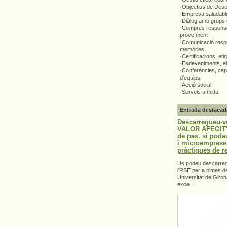
·Objectius de Des
·Empresa saludabl
·Diàleg amb grups 
·Compres responsa
proveïment
·Comunicació respo
memòries
·Certificacions, eti
·Esdeveniments, el
·Conferències, capa
d'equips
·Acció social
·Serveis a mida
Entrada destacad
Descarregueu-v
VALOR AFEGIT".
de pas, si pode
i microemprese
pràctiques de r
Us podeu descarrega
l'RSE per a pimes d
Universitat de Giron
exce...