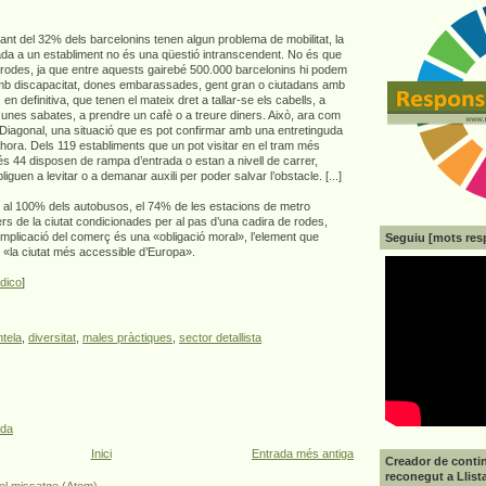
tant del 32% dels barcelonins tenen algun problema de mobilitat, la
rada a un establiment no és una qüestió intranscendent. No és que
e rodes, ja que entre aquests gairebé 500.000 barcelonins hi podem
mb discapacitat, dones embarassades, gent gran o ciutadans amb
en definitiva, que tenen el mateix dret a tallar-se els cabells, a
nes sabates, a prendre un cafè o a treure diners. Això, ara com
a Diagonal, una situació que es pot confirmar amb una entretinguda
ora. Dels 119 establiments que un pot visitar en el tram més
és 44 disposen de rampa d’entrada o estan a nivell de carrer,
iguen a levitar o a demanar auxili per poder salvar l’obstacle. [...]
s al 100% dels autobusos, el 74% de les estacions de metro
rs de la ciutat condicionades per al pas d’una cadira de rodes,
implicació del comerç és una «obligació moral», l’element que
Seguiu [mots res
 «la ciutat més accessible d’Europa».
ódico
]
ntela
,
diversitat
,
males pràctiques
,
sector detallista
ada
Inici
Entrada més antiga
Creador de contin
reconegut a Llist