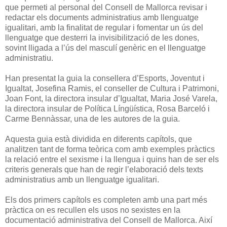
que permeti al personal del Consell de Mallorca revisar i
redactar els documents administratius amb llenguatge
igualitari, amb la finalitat de regular i fomentar un ús del
llenguatge que desterri la invisibilització de les dones,
sovint lligada a l’ús del masculí genèric en el llenguatge
administratiu.
Han presentat la guia la consellera d’Esports, Joventut i
Igualtat, Josefina Ramis, el conseller de Cultura i Patrimoni,
Joan Font, la directora insular d’Igualtat, Maria José Varela,
la directora insular de Política Língüística, Rosa Barceló i
Carme Bennàssar, una de les autores de la guia.
Aquesta guia està dividida en diferents capítols, que
analitzen tant de forma teòrica com amb exemples pràctics
la relació entre el sexisme i la llengua i quins han de ser els
criteris generals que han de regir l’elaboració dels texts
administratius amb un llenguatge igualitari.
Els dos primers capítols es completen amb una part més
pràctica on es recullen els usos no sexistes en la
documentació administrativa del Consell de Mallorca. Així