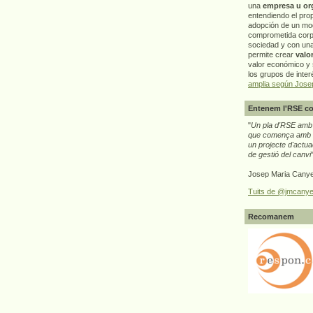
una
empresa u or
entendiendo el pro
adopción de un mo
comprometida corp
sociedad y con un
permite crear
valo
valor económico y s
los grupos de interé
amplia según Jose
Entenem l'RSE co
"
Un pla d'RSE amb g
que comença amb e
un projecte d'actua
de gestió del canvi
Josep Maria Canye
Tuits de @jmcanye
Recomanem