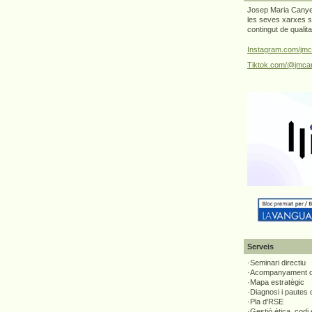
Josep Maria Canyel
les seves xarxes s
contingut de qualit
Instagram.com/jmc
Tiktok.com/@jmcan
Serveis
·Seminari directiu
·Acompanyament di
·Mapa estratègic
·Diagnosi i pautes
·Pla d'RSE
·Gestió ètica, codi 