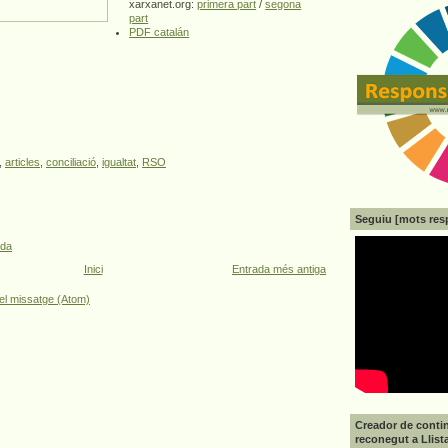
xarxanet.org:
primera part
/
segona
part
PDF catalán
,
articles
,
conciliació
,
igualtat
,
RSO
Seguiu [mots res
ada
Inici
Entrada més antiga
el missatge (Atom)
Creador de contin
reconegut a Llist