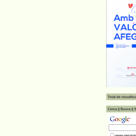
Total de visualit
Cerca || Busca || 
www.respons