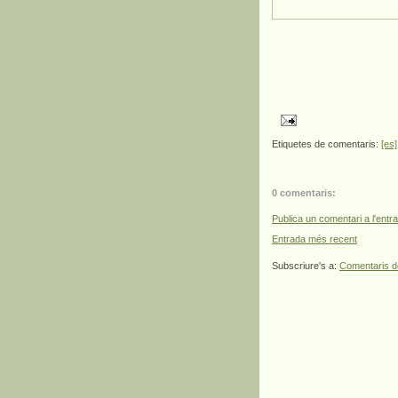
Etiquetes de comentaris:
[es]
0 comentaris:
Publica un comentari a l'entr
Entrada més recent
Subscriure's a:
Comentaris d