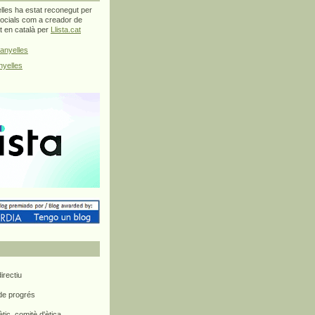
les ha estat reconegut per
ocials com a creador de
at en català per
Llista.cat
anyelles
yelles
rectiu
 de progrés
ètic, comitè d'ètica