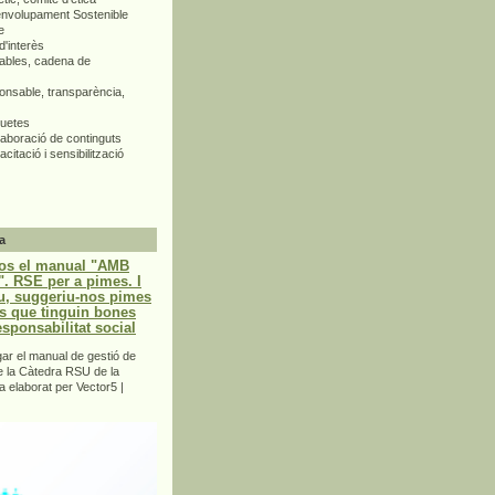
envolupament Sostenible
e
d'interès
bles, cadena de
nsable, transparència,
quetes
aboració de continguts
citació i sensibilització
a
os el manual "AMB
 RSE per a pimes. I
u, suggeriu-nos pimes
s que tinguin bones
esponsabilitat social
r el manual de gestió de
e la Càtedra RSU de la
a elaborat per Vector5 |