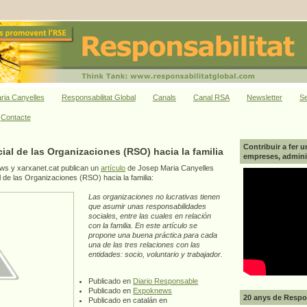
ria Canyelles
Responsabilitat Global
Canals
Canal RSA
Newsletter
Se
Contacte
Contribuir a fer u
al de las Organizaciones (RSO) hacia la familia
empreses, adminis
s y xarxanet.cat publican un
artículo
de Josep Maria Canyelles
 de las Organizaciones (RSO) hacia la familia:
Las organizaciones no lucrativas tienen
que asumir unas responsabilidades
sociales, entre las cuales en relación
con la familia. En este artículo se
propone una buena práctica para cada
una de las tres relaciones con las
entidades: socio, voluntario y trabajador.
Publicado en
Diario Responsable
Publicado en
Expoknews
20 anys de Respon
Publicado en catalán en