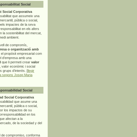
sponsabilitat Social
t Social Corporativa
sabilitat que assumeix una
mercantil, pública o social,
pels impactes de la seva
rresponsabilitat en els afers
la sostenibilitat del mercat,
 medi ambient.
vell de compromís,
resa o organització amb
t el propòsit empresarial com
el d’empresa amb una
l
que li permeti crear
valor
r, valor econòmic i social
ls grups d’interès. [
llegir
ia segons Josep Maria
sponsabilidad Social
d Social Corporativa
nsabilidad que asume una
ercantil, pública o social,
por los impactos de su
corresponsabilidad en los
ue afectan a la
mercado, de la sociedad y del
l de compromiso, conforma