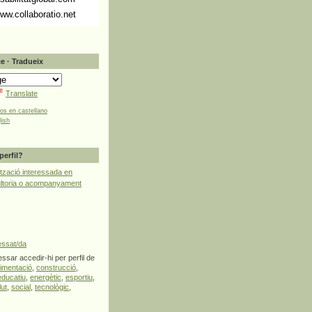
ww.collaboratio.net
e · Tradueix
Translate
tos en castellano
lish
perfil?
tzació interessada en
ultoria o acompanyament
essat/da
ssar accedir-hi per perfil de
limentació
,
construcció
,
educatiu
,
energètic
,
esportiu
,
lut
,
social
,
tecnològic
,