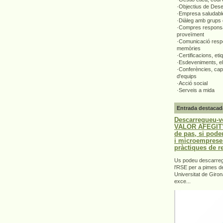
·Objectius de Des
·Empresa saludabl
·Diàleg amb grups 
·Compres responsa
proveïment
·Comunicació respo
memòries
·Certificacions, eti
·Esdeveniments, el
·Conferències, capa
d'equips
·Acció social
·Serveis a mida
Entrada destacad
Descarregueu-v
VALOR AFEGIT".
de pas, si pode
i microemprese
pràctiques de r
Us podeu descarrega
l'RSE per a pimes d
Universitat de Giron
exce...