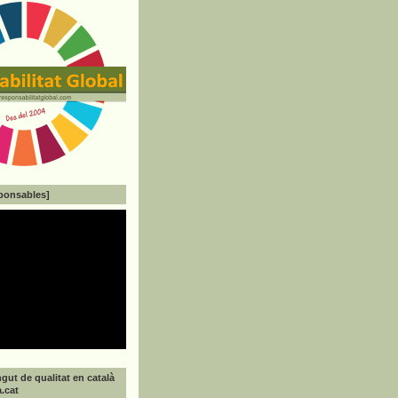
ponsables]
gut de qualitat en català
a.cat