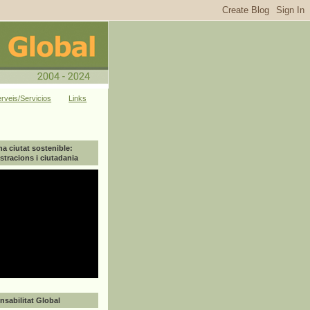
rveis/Servicios
Links
na ciutat sostenible:
tracions i ciutadania
sabilitat Global