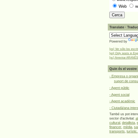
Web
w
Translate · Traduc
Powered by
[es] Ver sólo los escri
[en] Only posts in Eng
[oc] Arrevirar ARANÉS
Quin és el vostre 
- Empresa o organi
suport de cons
- Agent públic
- Agent social
- Agent acadèmic
- Ciutadà/ana inter
També us pot intere
sector d'activitat:
a
cultural
,
detallista
,
financer
,
mèdia
,
sa
transports
,
turístic.