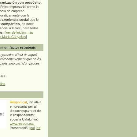
ganización con propósito
,
pósito empresarial como la
delo de empresa
orativamente con la
a
excelencia social
que le
r compartido
, es decir,
ocial a la vez, para todos
s. [
leer definición más
p Maria Canyelles
]
m un factor estratègic
aranties d'èxit és aquell
l reconeixement que no és
cions sinó part d'un procés
"
lles
lles
Respon.cat
, iniciativa
empresarial per al
desenvolupament de
la responsabilitat
social a Catalunya:
www.respon.cat.
Presentació:
[ca]
[es]