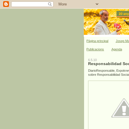
Pàgina principal
Josep Ma
Publicacions
Agenda
6.5.10
Responsabilidad Soci
DiarioResponsable, Expoknew
sobre Responsabilidad Social