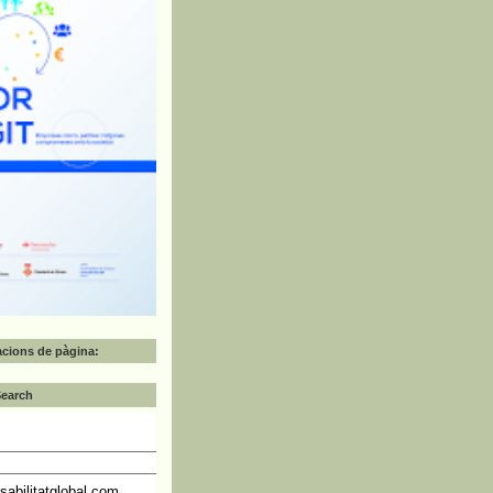
zacions de pàgina:
Search
abilitatglobal.com