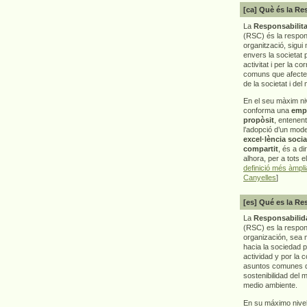
[ca] Què és la Re
La
Responsabilita
(RSC) és la respon
organització, sigui 
envers la societat 
activitat i per la co
comuns que afecten 
de la societat i del
En el seu màxim ni
conforma una
emp
propòsit
, entenen
l’adopció d’un mod
excel·lència socia
compartit
, és a di
alhora, per a tots e
definició més àmpl
Canyelles
]
[es] Qué es la Re
La
Responsabilida
(RSC) es la respo
organización, sea m
hacia la sociedad 
actividad y por la 
asuntos comunes q
sostenibilidad del 
medio ambiente.
En su máximo nive