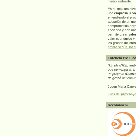
medio ambiente.
En su máximo nive
una
empresa u or
entendiendo el pro
adopción de un mo
comprometida corp
sociedad y con un
permite crear
valo
valor económico y s
los grupos de interé
amplia según Jose
Entenem l'RSE co
"
Un pla d'RSE amb g
que comença amb e
un projecte d'actua
de gestió del canvi
Josep Maria Canye
Tuits de @jmcanye
Recomanem