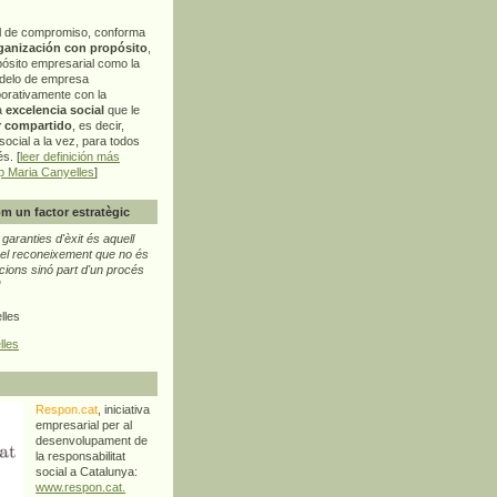
l de compromiso, conforma
ganización con propósito
,
pósito empresarial como la
delo de empresa
orativamente con la
a
excelencia social
que le
r compartido
, es decir,
ocial a la vez, para todos
s. [
leer definición más
p Maria Canyelles
]
m un factor estratègic
aranties d'èxit és aquell
l reconeixement que no és
cions sinó part d'un procés
"
lles
lles
Respon.cat
, iniciativa
empresarial per al
desenvolupament de
la responsabilitat
social a Catalunya:
www.respon.cat.