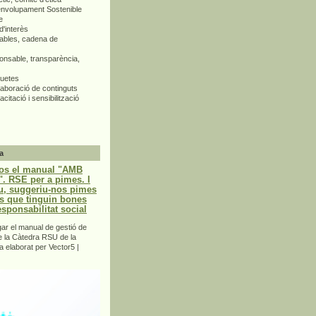
envolupament Sostenible
e
d'interès
bles, cadena de
nsable, transparència,
quetes
aboració de continguts
citació i sensibilització
a
os el manual "AMB
 RSE per a pimes. I
u, suggeriu-nos pimes
s que tinguin bones
esponsabilitat social
r el manual de gestió de
e la Càtedra RSU de la
a elaborat per Vector5 |