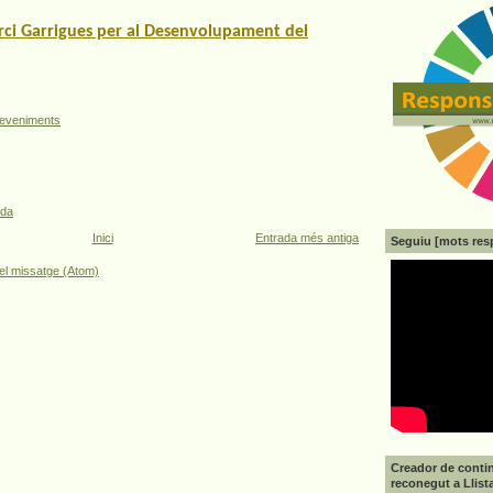
ci Garrigues per al Desenvolupament del
eveniments
ada
Inici
Entrada més antiga
Seguiu [mots res
el missatge (Atom)
Creador de contin
reconegut a Llist