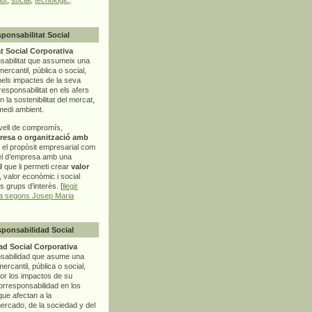
sponsabilitat Social
t Social Corporativa
sabilitat que assumeix una
mercantil, pública o social,
pels impactes de la seva
rresponsabilitat en els afers
la sostenibilitat del mercat,
 medi ambient.
vell de compromís,
resa o organització amb
t el propòsit empresarial com
el d’empresa amb una
l
que li permeti crear
valor
r, valor econòmic i social
ls grups d’interès. [
llegir
ia segons Josep Maria
sponsabilidad Social
d Social Corporativa
nsabilidad que asume una
ercantil, pública o social,
por los impactos de su
corresponsabilidad en los
ue afectan a la
mercado, de la sociedad y del