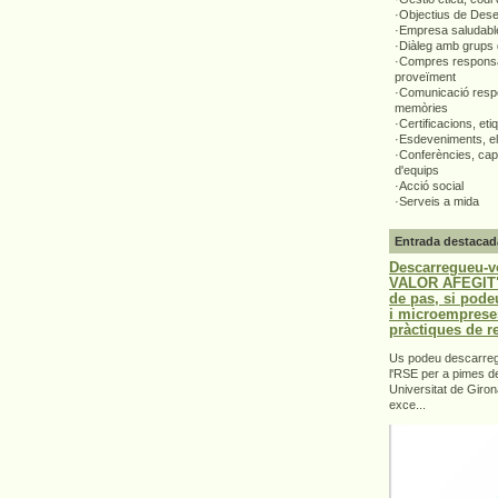
·Objectius de Des
·Empresa saludabl
·Diàleg amb grups 
·Compres responsa
proveïment
·Comunicació respo
memòries
·Certificacions, eti
·Esdeveniments, el
·Conferències, capa
d'equips
·Acció social
·Serveis a mida
Entrada destacad
Descarregueu-v
VALOR AFEGIT".
de pas, si pode
i microemprese
pràctiques de r
Us podeu descarrega
l'RSE per a pimes d
Universitat de Giron
exce...