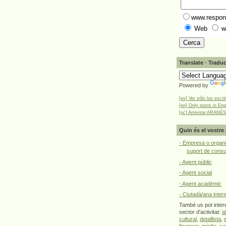
www.respons
Web
w
Translate · Traduc
Powered by
[es] Ver sólo los escri
[en] Only posts in Eng
[oc] Arrevirar ARANÉS
Quin és el vostre 
- Empresa o organi
suport de cons
- Agent públic
- Agent social
- Agent acadèmic
- Ciutadà/ana inter
També us pot intere
sector d'activitat:
a
cultural
,
detallista
,
financer
,
mèdia
,
sa