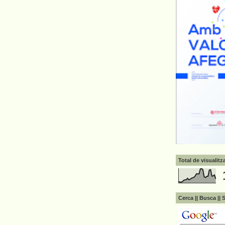
Total de visualit
Cerca || Busca || 