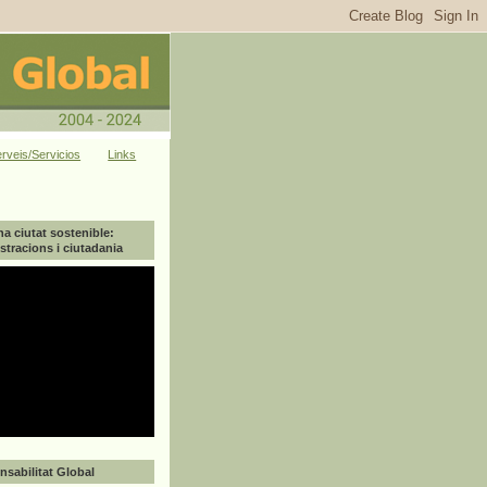
rveis/Servicios
Links
na ciutat sostenible:
tracions i ciutadania
sabilitat Global