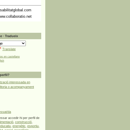
abilitatglobal.com
ww.collaboratio.net
e · Tradueix
Translate
tos en castellano
lish
perfil?
tzació interessada en
ultoria o acompanyament
essat/da
ssar accedir-hi per perfil de
limentació
,
construcció
,
educatiu
,
energètic
,
esportiu
,
lut
,
social
,
tecnològic
,