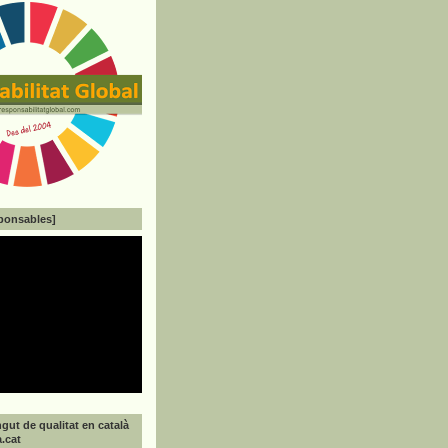
ponsables]
gut de qualitat en català
a.cat