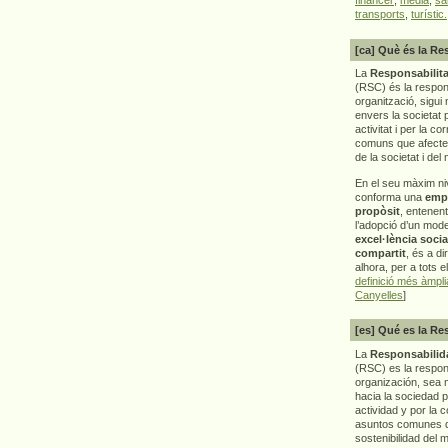
transports
,
turístic.
[ca] Què és la Re
La
Responsabilita
(RSC) és la respon
organització, sigui 
envers la societat 
activitat i per la co
comuns que afecten 
de la societat i del
En el seu màxim ni
conforma una
emp
propòsit
, entenen
l’adopció d’un mod
excel·lència socia
compartit
, és a di
alhora, per a tots e
definició més àmpl
Canyelles
]
[es] Qué es la Re
La
Responsabilida
(RSC) es la respo
organización, sea m
hacia la sociedad 
actividad y por la 
asuntos comunes q
sostenibilidad del 