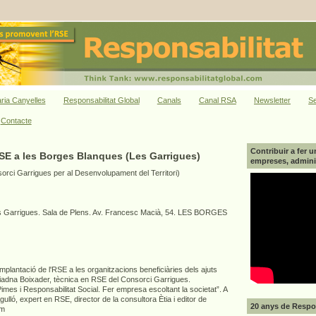
ria Canyelles
Responsabilitat Global
Canals
Canal RSA
Newsletter
Se
Contacte
Contribuir a fer u
SE a les Borges Blanques (Les Garrigues)
empreses, adminis
rci Garrigues per al Desenvolupament del Territori)
es Garrigues. Sala de Plens. Av. Francesc Macià, 54. LES BORGES
implantació de l'RSE a les organitzacions beneficiàries dels ajuts
riadna Boixader, tècnica en RSE del Consorci Garrigues.
imes i Responsabilitat Social. Fer empresa escoltant la societat”. A
gulló, expert en RSE, director de la consultora Ètia i editor de
20 anys de Respon
om