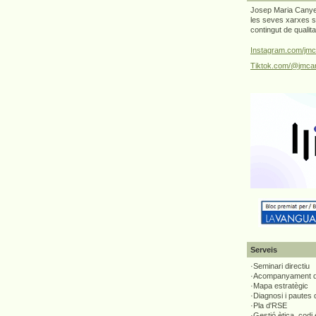
Josep Maria Canyel
les seves xarxes s
contingut de qualit
Instagram.com/jmc
Tiktok.com/@jmcan
Serveis
·Seminari directiu
·Acompanyament di
·Mapa estratègic
·Diagnosi i pautes
·Pla d'RSE
·Gestió ètica, codi 