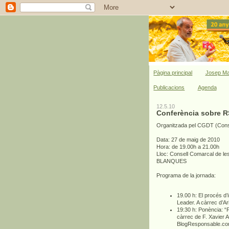
Pàgina principal
Josep Ma
Publicacions
Agenda
12.5.10
Conferència sobre R
Organitzada pel CGDT (Conso
Data: 27 de maig de 2010
Hora: de 19.00h a 21.00h
Lloc: Consell Comarcal de l
BLANQUES
Programa de la jornada:
19.00 h: El procés d’
Leader. A càrrec d’A
19:30 h: Ponència: “P
càrrec de F. Xavier A
BlogResponsable.c