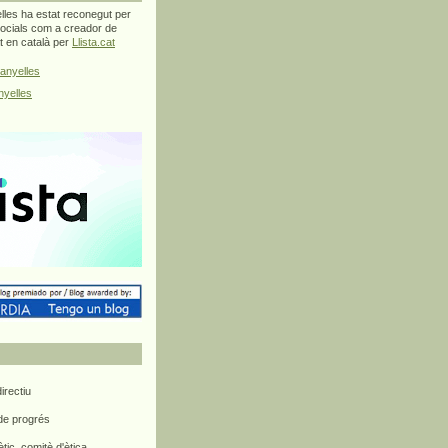
les ha estat reconegut per
ocials com a creador de
at en català per
Llista.cat
anyelles
yelles
rectiu
 de progrés
ètic, comitè d'ètica