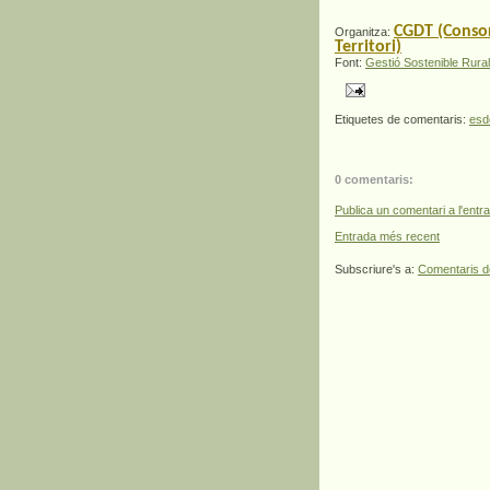
CGDT (Consor
Organitza:
Territori)
Font:
Gestió Sostenible Rural
Etiquetes de comentaris:
esd
0 comentaris:
Publica un comentari a l'entr
Entrada més recent
Subscriure's a:
Comentaris d