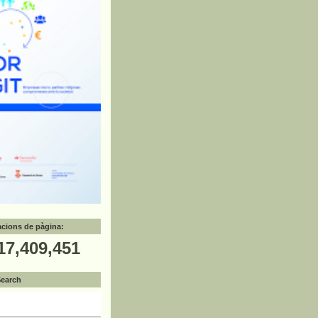
zacions de pàgina:
17,409,451
Search