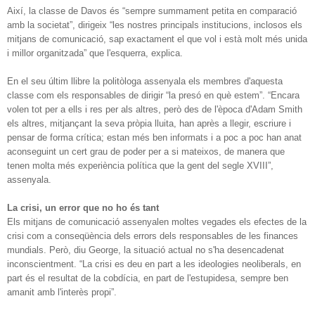
Així, la classe de Davos és “sempre summament petita en comparació
amb la societat”, dirigeix “les nostres principals institucions, inclosos els
mitjans de comunicació, sap exactament el que vol i està molt més unida
i millor organitzada” que l'esquerra, explica.
En el seu últim llibre la politòloga assenyala els membres d'aquesta
classe com els responsables de dirigir “la presó en què estem”. “Encara
volen tot per a ells i res per als altres, però des de l'època d'Adam Smith
els altres, mitjançant la seva pròpia lluita, han après a llegir, escriure i
pensar de forma crítica; estan més ben informats i a poc a poc han anat
aconseguint un cert grau de poder per a si mateixos, de manera que
tenen molta més experiència política que la gent del segle XVIII”,
assenyala.
La crisi, un error que no ho és tant
Els mitjans de comunicació assenyalen moltes vegades els efectes de la
crisi com a conseqüència dels errors dels responsables de les finances
mundials. Però, diu George, la situació actual no s'ha desencadenat
inconscientment. “La crisi es deu en part a les ideologies neoliberals, en
part és el resultat de la cobdícia, en part de l'estupidesa, sempre ben
amanit amb l'interès propi”.