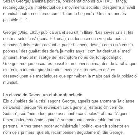
Susan George, analista política, presidenta d'honor d'ATTAC França,
reconeguda guru intel·lectual dels moviments socials i d'esquerra a nivell
mundial i autora de llibres com 'L'Informe Lugano' o 'Un altre món és
possible si...'.
George (Ohio, 1935) publica ara el seu últim llibre, ‘Les seves crisis, les
nostres solucions’ (Icària Editorial), on denuncia una vegada més la
submissió dels estats davant el poder financer, descriu com això causa
pobresa i desigualtat des de fa ja molts anys i com ha destruït el medi
ambient. Però el missatge de l'escriptora no és del tot apocalíptic.
George creu que encara és possible un canvi i anima, des de la ràbia que
diu tenir, a intentar girar la truita i invertir els termes en què es
desenvolupen els mecàniques que oprimeixen la major part de la població
mundial.
La classe de Davos, un club molt selecte
Els culpables de la crisi segons George, aquells que anomena ‘la classe
de Davos’, perquè “es reuneixen cada gener a l'estació d'hivern de
Suïssa”, són “nòmades, poderosos i intercanviables”, afirma. “Alguns
tenen poder econòmic i gairebé sempre una considerable fortuna
personal. Altres tenen poder administratiu i polític, exercit sobretot en
nom dels primers, que els recompensen degudament”, diu George.