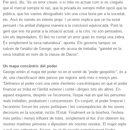
Per això, diu, “és un error creure, o si més no actuar com si es cregués
que el mercat sempre té raó, que la privada és sempre millor opció que la
pública, que les vastes desigualtats són una cosa bona per a la societat,
etc. Això és només en interès propi. I un error implica que un ha estat
pensant i ha arribat d'alguna manera a la conclusió equivocada. Però la
gent que ens ha portat a la situació actual, a la crisi, no són pensadors,
són els depredadors. El lleó no comet un error quan es menja una zebra.
És simplement la seva naturalesa”, apunta. Els governs tampoc se
salven de l'anàlisi de George, que els acusa de treballar, “gairebé en la
seva totalitat en nom de la classe de Davos”.
Un mapa concèntric del poder
George entén el mapa del poder no en el sentit de “poder geopolític”, és a
dir, una classificació dels països per regions amb més o menys pes.
“Defineixo el poder com una sèrie d'esferes concèntriques en què el poder
financer es troba en l'àmbit exterior i conté i dirigeix tots els altres. En
aquest esquema, després ve l'economia, l'espai real en què les persones
reals treballen, produeixen i consumeixen. En conjunt, el poder financer i
l'econòmic forcen les seves polítiques i les conseqüències de les seves
decisions en la societat, inclòs l'Estat. Finalment ve la biosfera, l'esfera
més petita i menys influent de totes, simplement el lloc d’on obtenim les
nostres matèries primeres o dipositem els nostres residus. El major repte
a què ens enfrontem, llavors, és el de revertir completament l'ordre