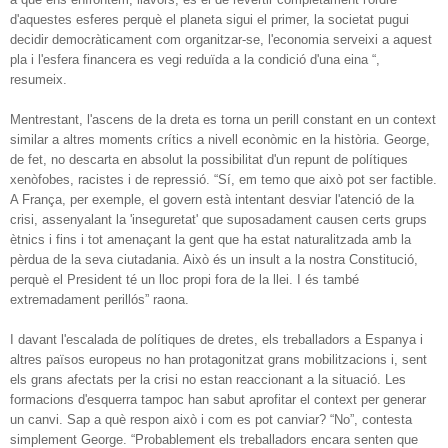
d'aquestes esferes perquè el planeta sigui el primer, la societat pugui
decidir democràticament com organitzar-se, l'economia serveixi a aquest
pla i l'esfera financera es vegi reduïda a la condició d'una eina “,
resumeix.
Mentrestant, l'ascens de la dreta es torna un perill constant en un context
similar a altres moments crítics a nivell econòmic en la història. George,
de fet, no descarta en absolut la possibilitat d'un repunt de polítiques
xenòfobes, racistes i de repressió. “Sí, em temo que això pot ser factible.
A França, per exemple, el govern està intentant desviar l'atenció de la
crisi, assenyalant la 'inseguretat' que suposadament causen certs grups
ètnics i fins i tot amenaçant la gent que ha estat naturalitzada amb la
pèrdua de la seva ciutadania. Això és un insult a la nostra Constitució,
perquè el President té un lloc propi fora de la llei. I és també
extremadament perillós” raona.
I davant l'escalada de polítiques de dretes, els treballadors a Espanya i
altres països europeus no han protagonitzat grans mobilitzacions i, sent
els grans afectats per la crisi no estan reaccionant a la situació. Les
formacions d'esquerra tampoc han sabut aprofitar el context per generar
un canvi. Sap a què respon això i com es pot canviar? “No”, contesta
simplement George. “Probablement els treballadors encara senten que