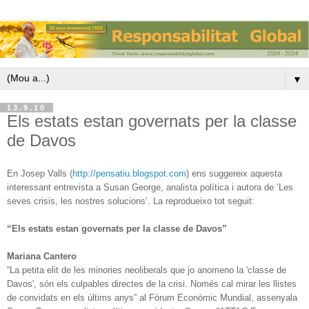
▼
13.9.10
Els estats estan governats per la classe
de Davos
En Josep Valls (
http://pensatiu.blogspot.com
)
ens suggereix aquesta
interessant entrevista a
Susan George, analista política i autora de ‘Les
seves crisis, les nostres solucions’. La reprodueixo tot seguit:
“Els estats estan governats per la classe de Davos”
Mariana Cantero
“La petita elit de les minories neoliberals que jo anomeno la 'classe de
Davos', són els culpables directes de la crisi. Només cal mirar les llistes
de convidats en els últims anys” al Fòrum Econòmic Mundial, assenyala