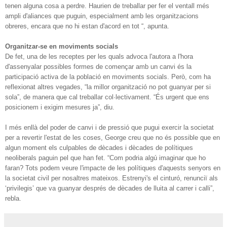
tenen alguna cosa a perdre. Haurien de treballar per fer el ventall més
ampli d'aliances que puguin, especialment amb les organitzacions
obreres, encara que no hi estan d'acord en tot “, apunta.
Organitzar-se en moviments socials
De fet, una de les receptes per les quals advoca l'autora a l'hora
d'assenyalar possibles formes de començar amb un canvi és la
participació activa de la població en moviments socials. Però, com ha
reflexionat altres vegades, “la millor organització no pot guanyar per si
sola”, de manera que cal treballar col·lectivament. “És urgent que ens
posicionem i exigim mesures ja”, diu.
I més enllà del poder de canvi i de pressió que pugui exercir la societat
per a revertir l'estat de les coses, George creu que no és possible que en
algun moment els culpables de dècades i dècades de polítiques
neoliberals paguin pel que han fet. “Com podria algú imaginar que ho
faran? Tots podem veure l'impacte de les polítiques d'aquests senyors en
la societat civil per nosaltres mateixos. Estrenyi's el cinturó, renunciï als
‘privilegis’ que va guanyar després de dècades de lluita al carrer i calli”,
rebla.