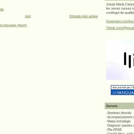
Josep Maria Canyel
les seves xarxes s
ada
contingut de qualit
Inici
Entrada més antiga
Instagram.com/jmc
el missatge (Atom)
Tiktok.com/@jmcan
Serveis
·Seminari directiu
·Acompanyament di
·Mapa estratègic
·Diagnosi i pautes
·Pla d'RSE
·Gestió ètica, codi 