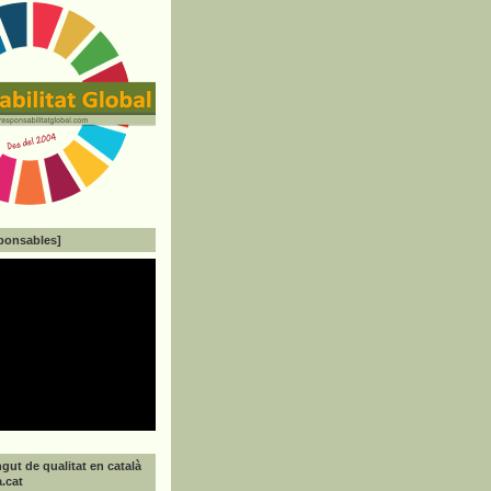
ponsables]
gut de qualitat en català
a.cat