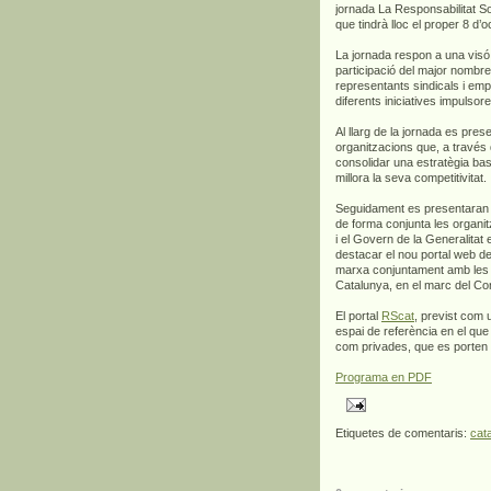
jornada La Responsabilitat So
que tindrà lloc el proper 8 d
La jornada respon a una visó 
participació del major nombre
representants sindicals i empr
diferents iniciatives impulsor
Al llarg de la jornada es pre
organitzacions que, a través 
consolidar una estratègia bas
millora la seva competitivitat.
Seguidament es presentaran l
de forma conjunta les organi
i el Govern de la Generalitat
destacar el nou portal web de
marxa conjuntament amb les o
Catalunya, en el marc del Co
El portal
RScat
, previst com 
espai de referència en el que 
com privades, que es porten a
Programa en PDF
Etiquetes de comentaris:
cat