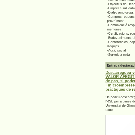
·Objectius de Des
·Empresa saludabl
·Diàleg amb grups 
·Compres responsa
proveïment
·Comunicació respo
memòries
·Certificacions, eti
·Esdeveniments, el
·Conferències, capa
d'equips
·Acció social
·Serveis a mida
Entrada destacad
Descarregueu-v
VALOR AFEGIT".
de pas, si pode
i microemprese
pràctiques de r
Us podeu descarrega
l'RSE per a pimes d
Universitat de Giron
exce...