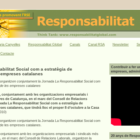
ria Canyelles
Responsabilitat Global
Canals
Canal RSA
Newsletter
Se
Contacte
Contribuir a fer u
ilitat Social com a estratègia de
empreses, adminis
s empreses catalanes
s organitzen conjuntament la Jornada La Responsabilitat Social com
t de les empreses catalanes
t, conjuntament amb les organitzacions empresarials i
ves de Catalunya, en el marc del Consell de Relacions
rnada La Responsabilitat Social com a estratègia de
ses catalanes, que tindrà lloc el proper 8 d’octubre a la Casa
2010)
s organitzen conjuntament la Jornada La Responsabilitat Social com
t de les empreses catalanes.
 conjuntament amb les organitzacions empresarials i sindicals més
20 anys de Respon
 en el marc del Consell de Relacions Laborals, organitzen la