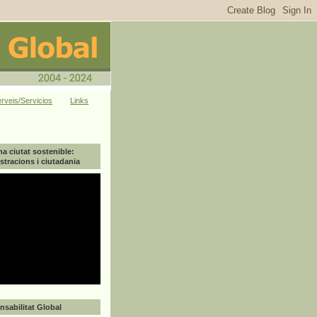
rveis/Servicios
Links
na ciutat sostenible:
tracions i ciutadania
sabilitat Global