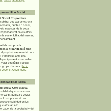
sponsabilitat Social
t Social Corporativa
sabilitat que assumeix una
mercantil, pública o social,
pels impactes de la seva
rresponsabilitat en els afers
la sostenibilitat del mercat,
 medi ambient.
vell de compromís,
resa o organització amb
t el propòsit empresarial com
el d’empresa amb una
l
que li permeti crear
valor
r, valor econòmic i social
ls grups d’interès. [
llegir
ia segons Josep Maria
sponsabilidad Social
d Social Corporativa
nsabilidad que asume una
ercantil, pública o social,
por los impactos de su
corresponsabilidad en los
ue afectan a la
mercado, de la sociedad y del