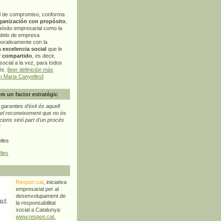
l de compromiso, conforma
ganización con propósito
,
pósito empresarial como la
delo de empresa
orativamente con la
a
excelencia social
que le
r compartido
, es decir,
ocial a la vez, para todos
s. [
leer definición más
p Maria Canyelles
]
m un factor estratègic
aranties d'èxit és aquell
l reconeixement que no és
cions sinó part d'un procés
"
lles
lles
Respon.cat
, iniciativa
empresarial per al
desenvolupament de
la responsabilitat
social a Catalunya:
www.respon.cat.