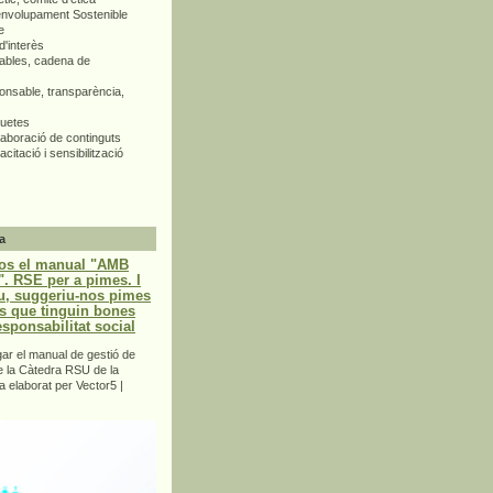
envolupament Sostenible
e
d'interès
bles, cadena de
nsable, transparència,
quetes
aboració de continguts
citació i sensibilització
a
os el manual "AMB
 RSE per a pimes. I
u, suggeriu-nos pimes
s que tinguin bones
esponsabilitat social
r el manual de gestió de
e la Càtedra RSU de la
a elaborat per Vector5 |