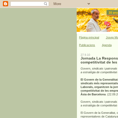
Pàgina principal
Josep Ma
Publicacions
Agenda
27.9.10
Jornada La Responsab
competitivitat de le
Govern, sindicats i patronal
a estratègia de competitivita
El Govern de la Generalita
sindicals més representati
Laborals, organitzen la jo
competitivitat de les empre
Àsia de Barcelona
. (22.09.
Govern, sindicats i patronal
a estratègia de competitivita
El Govern de la Generalitat,
representatives de Catalunya,