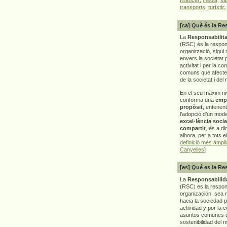
transports
,
turístic.
[ca] Què és la Re
La
Responsabilita
(RSC) és la respon
organització, sigui 
envers la societat 
activitat i per la co
comuns que afecten 
de la societat i del
En el seu màxim ni
conforma una
emp
propòsit
, entenen
l’adopció d’un mod
excel·lència socia
compartit
, és a di
alhora, per a tots e
definició més àmpl
Canyelles
]
[es] Qué es la Re
La
Responsabilida
(RSC) es la respo
organización, sea m
hacia la sociedad 
actividad y por la 
asuntos comunes q
sostenibilidad del 