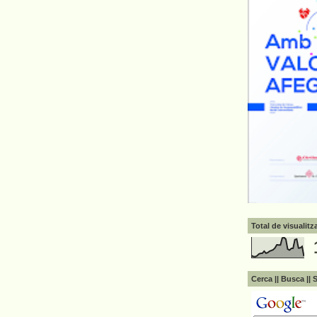
Total de visualit
Cerca || Busca || 