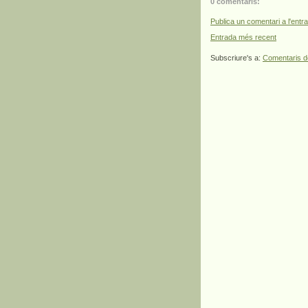
0 comentaris:
Publica un comentari a l'entr
Entrada més recent
Subscriure's a:
Comentaris d