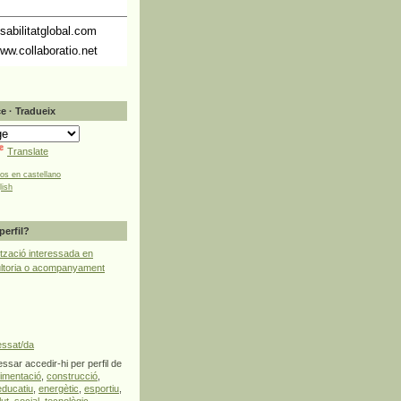
abilitatglobal.com
ww.collaboratio.net
e · Tradueix
Translate
tos en castellano
lish
perfil?
tzació interessada en
ultoria o acompanyament
essat/da
ssar accedir-hi per perfil de
limentació
,
construcció
,
educatiu
,
energètic
,
esportiu
,
lut
,
social
,
tecnològic
,