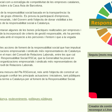
cial com a estratègia de competitivitat de les empreses catalanes,
’octubre a la Casa Àsia de Barcelona.
de la responsabilitat social basada en la transparència i la
 de grups d’interès. Es preveu la participació d’empreses,
esarials, i del Govern amb l’objectiu de donar visibilitat a les
es de la responsabilitat social a Catalunya.
sentaran algunes de les bones pràctiques realitzades per empreses i
de la incorporació de criteris de gestió responsable, els ha permès
ada amb el respecte a les persones i l’entorn i que a la vegada
es accions de foment de la responsabilitat social que han impulsat
tzacions empresarials i sindicals més representatives de Catalunya
 en el marc del Consell de Relacions Laborals, entre les que cal
Seguiu [mots res
 Responsabilitat Social RSCat, que la Generalitat ha posat en
rganitzacions empresarials i sindicals més representatives de
nsell de Relacions Laborals.
una mesura del Pla RSGencat, neix amb l’objectiu de construir un
puguin confluir les principals actuacions i iniciatives, tant públiques
 terme a Catalunya per al foment de la Responsabilitat Social.
alunya
,
esdeveniments
,
polítiques públiques
Creador de contin
reconegut a Llist