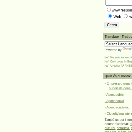
www.respons
Web
w
Translate · Traduc
Powered by
[es] Ver sólo los escri
[en] Only posts in Eng
[oc] Arrevirar ARANÉS
Quin és el vostre 
- Empresa o organi
suport de cons
- Agent públic
- Agent social
- Agent acadèmic
- Ciutadà/ana inter
També us pot intere
sector d'activitat:
a
cultural
,
detallista
,
financer
,
mèdia
,
sa