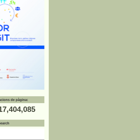
zacions de pàgina:
17,404,085
Search