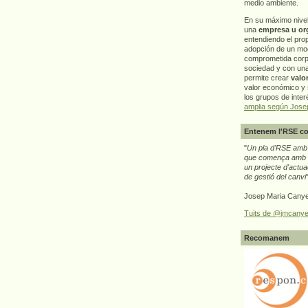
medio ambiente.
En su máximo nive
una
empresa u or
entendiendo el pro
adopción de un mo
comprometida corp
sociedad y con un
permite crear
valo
valor económico y s
los grupos de interé
amplia según Jose
Entenem l'RSE co
"
Un pla d'RSE amb g
que comença amb e
un projecte d'actua
de gestió del canvi
Josep Maria Canye
Tuits de @jmcanye
Recomanem