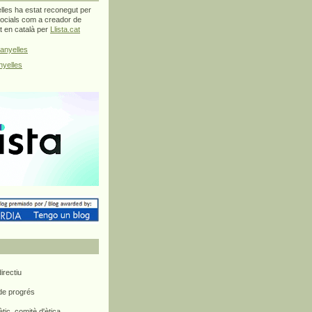
les ha estat reconegut per
ocials com a creador de
at en català per
Llista.cat
anyelles
yelles
rectiu
 de progrés
ètic, comitè d'ètica