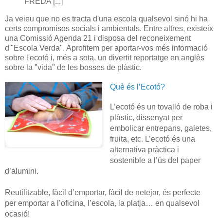
FREDA [...]
Ja veieu que no es tracta d'una escola qualsevol sinó hi ha
certs compromisos socials i ambientals. Entre altres, existeix
una Comissió Agenda 21 i disposa del reconeixement
d'"Escola Verda". Aprofitem per aportar-vos més informació
sobre l'ecotó i, més a sota, un divertit reportatge en anglès
sobre la "vida" de les bosses de plàstic.
Què és l’Ecotó?
L’ecotó és un tovalló de roba i
plàstic, dissenyat per
embolicar entrepans, galetes,
fruita, etc. L’ecotó és una
alternativa pràctica i
sostenible a l’ús del paper
d’alumini.
Reutilitzable, fàcil d’emportar, fàcil de netejar, és perfecte
per emportar a l’oficina, l’escola, la platja… en qualsevol
ocasió!