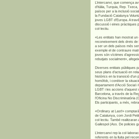
L’intercanvi, que comença avu
d’Itàlia, Turquia, Rep. Txeca
països per a la inclusió socia
la Fundació Catalunya Voluntà
joves LGBT d’Europa. A través
discussió i eines pràctiques p
col·lectiu.
«Les entitats han mostrat un 
reconeixement dels drets de 
a ser un dels països més sen
exemple el de contraure matri
joves són víctimes d’agressi
rebutjats socialment», afegeix
Diverses entitats públiques pa
seus plans d’actuació en rela
històrics en la transició d’
homòfob, i conèixer la situaci
departament d’Acció Social i 
LGBT i les accions d’aquest c
Barcelona, a través de la Reg
l’Oficina No Discriminatòria (
Els participants, a més, rebra
«Ordinary at Last!» comptar
de Catalunya, com Jordi Petit
col·lectiu. També realitzaran
Gailespol (Ass. De policies g
L’intercanvi rep la col·labora
referents en la lluita pel re