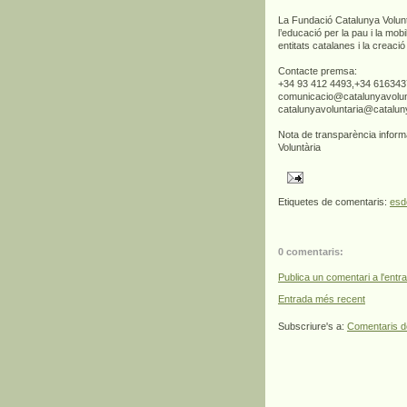
La Fundació Catalunya Voluntàr
l’educació per la pau i la mobil
entitats catalanes i la creaci
Contacte premsa:
+34 93 412 4493,+34 61634
comunicacio@catalunyavolunt
catalunyavoluntaria@cataluny
Nota de transparència inform
Voluntària
Etiquetes de comentaris:
esd
0 comentaris:
Publica un comentari a l'entr
Entrada més recent
Subscriure's a:
Comentaris d