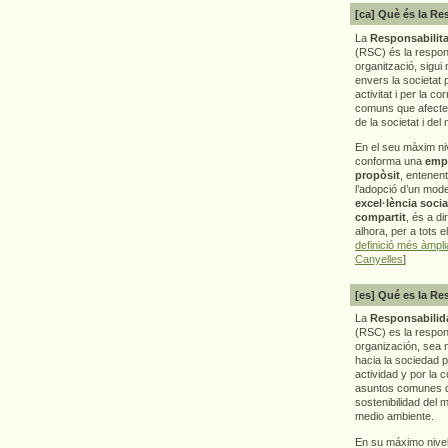
[ca] Què és la Re
La
Responsabilita
(RSC) és la respon
organització, sigui 
envers la societat 
activitat i per la co
comuns que afecten 
de la societat i del
En el seu màxim ni
conforma una
emp
propòsit
, entenen
l’adopció d’un mod
excel·lència socia
compartit
, és a di
alhora, per a tots e
definició més àmpl
Canyelles
]
[es] Qué es la Re
La
Responsabilida
(RSC) es la respo
organización, sea m
hacia la sociedad 
actividad y por la 
asuntos comunes q
sostenibilidad del 
medio ambiente.
En su máximo nive