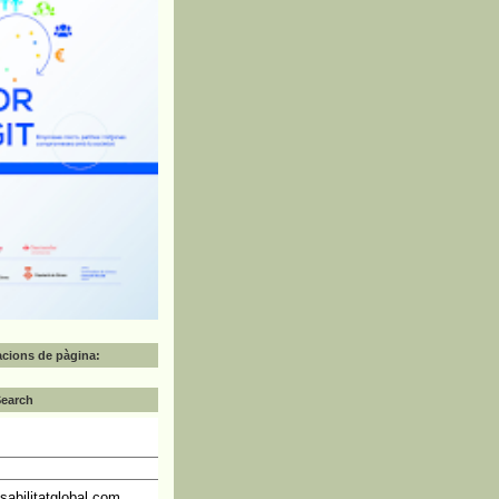
zacions de pàgina:
Search
abilitatglobal.com