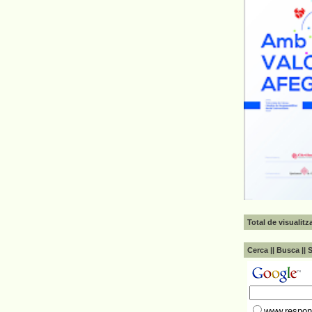
Total de visualit
Cerca || Busca || 
www.respons