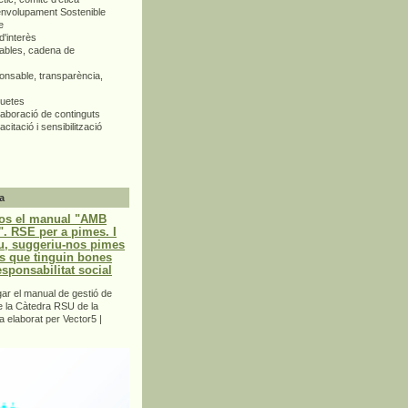
envolupament Sostenible
e
d'interès
bles, cadena de
nsable, transparència,
quetes
aboració de continguts
citació i sensibilització
a
os el manual "AMB
 RSE per a pimes. I
u, suggeriu-nos pimes
s que tinguin bones
esponsabilitat social
r el manual de gestió de
e la Càtedra RSU de la
a elaborat per Vector5 |