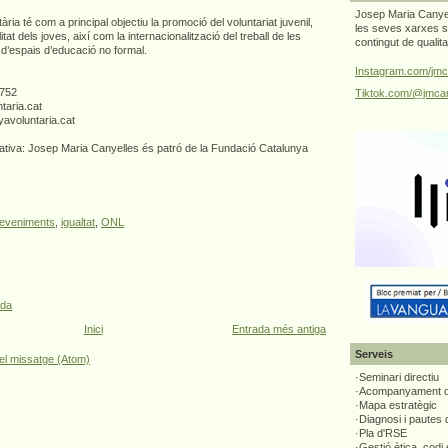
Josep Maria Canyel
ia té com a principal objectiu la promoció del voluntariat juvenil,
les seves xarxes s
itat dels joves, així com la internacionalització del treball de les
contingut de qualit
ó d’espais d’educació no formal.
Instagram.com/jmc
3752
Tiktok.com/@jmcan
aria.cat
avoluntaria.cat
ativa: Josep Maria Canyelles és patró de la Fundació Catalunya
eveniments
,
igualtat
,
ONL
ada
Inici
Entrada més antiga
Serveis
el missatge (Atom)
·Seminari directiu
·Acompanyament di
·Mapa estratègic
·Diagnosi i pautes
·Pla d'RSE
·Gestió ètica, codi 