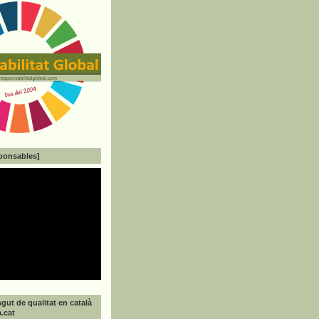
ponsables]
gut de qualitat en català
a.cat