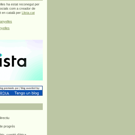
les ha estat reconegut per
ocials com a creador de
at en català per
Llista.cat
anyelles
yelles
rectiu
 de progrés
ètic, comitè d'ètica