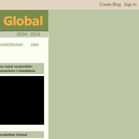
rveis/Servicios
Links
na ciutat sostenible:
tracions i ciutadania
sabilitat Global