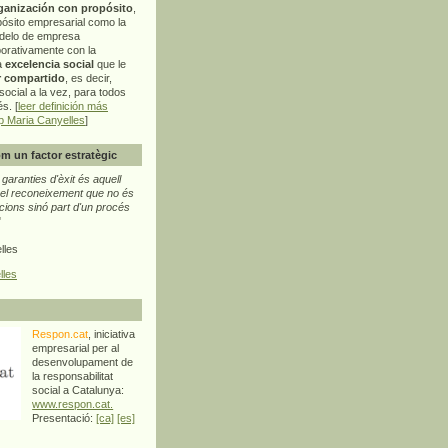
ganización con propósito
,
pósito empresarial como la
delo de empresa
orativamente con la
a
excelencia social
que le
r compartido
, es decir,
ocial a la vez, para todos
s. [
leer definición más
p Maria Canyelles
]
m un factor estratègic
aranties d'èxit és aquell
l reconeixement que no és
cions sinó part d'un procés
"
lles
lles
Respon.cat
, iniciativa
empresarial per al
desenvolupament de
la responsabilitat
social a Catalunya:
www.respon.cat.
Presentació:
[ca]
[es]