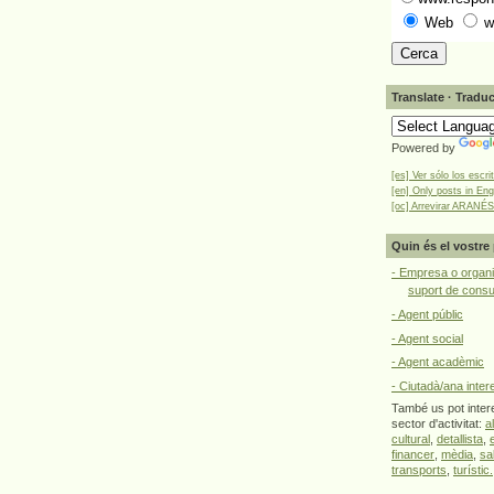
Web
w
Translate · Traduc
Powered by
[es] Ver sólo los escri
[en] Only posts in Eng
[oc] Arrevirar ARANÉS
Quin és el vostre 
- Empresa o organi
suport de cons
- Agent públic
- Agent social
- Agent acadèmic
- Ciutadà/ana inter
També us pot intere
sector d'activitat:
a
cultural
,
detallista
,
financer
,
mèdia
,
sa
transports
,
turístic.