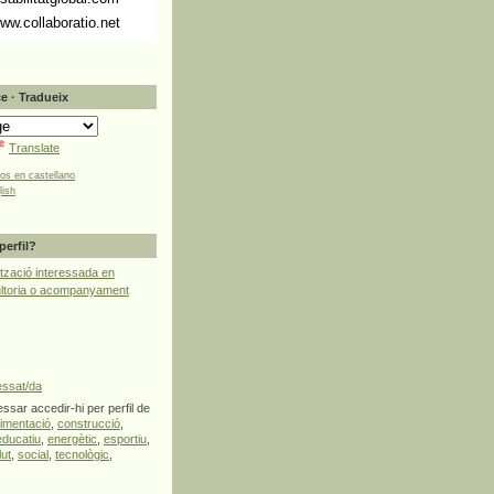
ww.collaboratio.net
e · Tradueix
Translate
tos en castellano
lish
perfil?
tzació interessada en
ultoria o acompanyament
essat/da
ssar accedir-hi per perfil de
limentació
,
construcció
,
educatiu
,
energètic
,
esportiu
,
lut
,
social
,
tecnològic
,