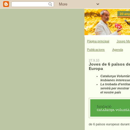
Pàgina principal
Josep Ma
Publicacions
Agenda
27.9.10
Joves de 6 països de
Europa
Catalunya Voluntàri
lesbianes interessa
La trobada d’entita
servirà per mostrar
el nostre país
de 6 països europeus durant 8