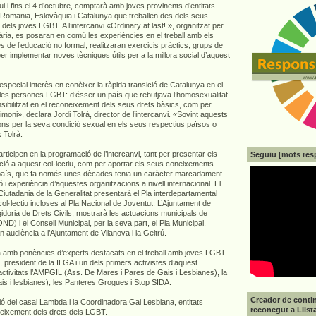
i i fins el 4 d’octubre, comptarà amb joves provinents d’entitats
, Romania, Eslovàquia i Catalunya que treballen des dels seus
l dels joves LGBT. A l’intercanvi «Ordinary at last! », organitzat per
ria, es posaran en comú les experiències en el treball amb els
 de l’educació no formal, realitzaran exercicis pràctics, grups de
er implementar noves tècniques útils per a la millora social d’aquest
especial interès en conèixer la ràpida transició de Catalunya en el
les persones LGBT: d’ésser un país que rebutjava l’homosexualitat
sibilitzat en el reconeixement dels seus drets bàsics, com per
moni», declara Jordi Tolrà, director de l’intercanvi. «Sovint aquests
ons per la seva condició sexual en els seus respectius països o
 Tolrà.
rticipen en la programació de l’intercanvi, tant per presentar els
Seguiu [mots res
ció a aquest col·lectiu, com per aportar els seus coneixements
un país, que fa només unes dècades tenia un caràcter marcadament
ó i experiència d’aquestes organitzacions a nivell internacional. El
Ciutadania de la Generalitat presentarà el Pla interdepartamental
ol·lectiu incloses al Pla Nacional de Joventut. L’Ajuntament de
idoria de Drets Civils, mostrarà les actuacions municipals de
OND) i el Consell Municipal, per la seva part, el Pla Municipal.
n audiència a l’Ajuntament de Vilanova i la Geltrú.
à amb ponències d’experts destacats en el treball amb joves LGBT
, president de la ILGA i un dels primers activistes d’aquest
 activitats l’AMPGIL (Ass. De Mares i Pares de Gais i Lesbianes), la
ais i lesbianes), les Panteres Grogues i Stop SIDA.
Creador de contin
ció del casal Lambda i la Coordinadora Gai Lesbiana, entitats
reconegut a Llist
coneixement dels drets dels LGBT.