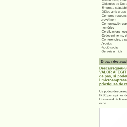
·Objectius de Des
·Empresa saludabl
·Diàleg amb grups 
·Compres responsa
proveïment
·Comunicació respo
memòries
·Certificacions, eti
·Esdeveniments, el
·Conferències, capa
d'equips
·Acció social
·Serveis a mida
Entrada destacad
Descarregueu-v
VALOR AFEGIT".
de pas, si pode
i microemprese
pràctiques de r
Us podeu descarrega
l'RSE per a pimes d
Universitat de Giron
exce...