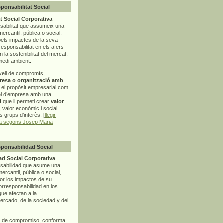
sponsabilitat Social
t Social Corporativa
sabilitat que assumeix una
mercantil, pública o social,
pels impactes de la seva
rresponsabilitat en els afers
la sostenibilitat del mercat,
 medi ambient.
vell de compromís,
resa o organització amb
t el propòsit empresarial com
el d’empresa amb una
l
que li permeti crear
valor
r, valor econòmic i social
ls grups d’interès. [
llegir
ia segons Josep Maria
sponsabilidad Social
d Social Corporativa
nsabilidad que asume una
ercantil, pública o social,
por los impactos de su
corresponsabilidad en los
ue afectan a la
mercado, de la sociedad y del
l de compromiso, conforma