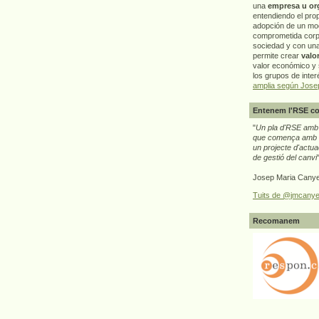
una
empresa u or
entendiendo el pro
adopción de un mo
comprometida corp
sociedad y con un
permite crear
valo
valor económico y s
los grupos de interé
amplia según Jose
Entenem l'RSE co
"
Un pla d'RSE amb g
que comença amb e
un projecte d'actua
de gestió del canvi
Josep Maria Canye
Tuits de @jmcanye
Recomanem