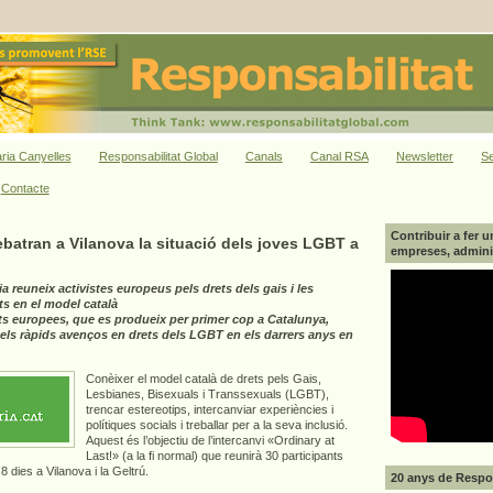
ria Canyelles
Responsabilitat Global
Canals
Canal RSA
Newsletter
Se
Contacte
Contribuir a fer u
batran a Vilanova la situació dels joves LGBT a
empreses, adminis
a reuneix activistes europeus pels drets dels gais i les
ts en el model català
ts europees, que es produeix per primer cop a Catalunya,
 els ràpids avenços en drets dels LGBT en els darrers anys en
Conèixer el model català de drets pels Gais,
Lesbianes, Bisexuals i Transsexuals (LGBT),
trencar estereotips, intercanviar experiències i
polítiques socials i treballar per a la seva inclusió.
Aquest és l’objectiu de l’intercanvi «Ordinary at
Last!» (a la fi normal) que reunirà 30 participants
 dies a Vilanova i la Geltrú.
20 anys de Respon