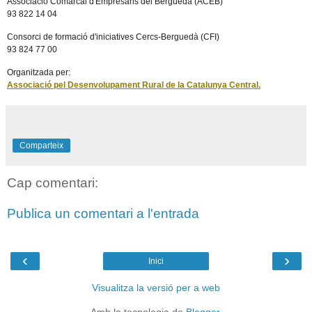
Associació Comarcal d'Empresaris del Berguedà (ACEB)
93 822 14 04
Consorci de formació d'iniciatives Cercs-Berguedà (CFI)
93 824 77 00
Organitzada per:
Associació pel Desenvolupament Rural de la Catalunya Central.
Comparteix
Cap comentari:
Publica un comentari a l'entrada
‹
›
Inici
Visualitza la versió per a web